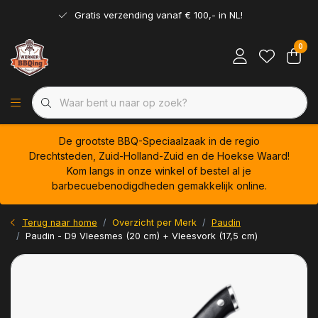
Gratis verzending vanaf € 100,- in NL!
0
De grootste BBQ-Speciaalzaak in de regio
Drechtsteden, Zuid-Holland-Zuid en de Hoekse Waard!
Kom langs in onze winkel of bestel al je
barbecuebenodigdheden gemakkelijk online.
Terug naar home
Overzicht per Merk
Paudin
Paudin - D9 Vleesmes (20 cm) + Vleesvork (17,5 cm)