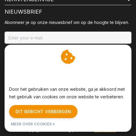
NIEUWSBRIEF
Abonneer je op onze nieuwsbrief om op de hoogte te blijven.
ABONNEER
Wij slaan cookies op om
onze website te verbeteren.
Door het gebruiken van onze website, ga je akkoord met
het gebruik van cookies om onze website te verbeteren.
Algemene voorwaarden
|
Disclaimer
|
Privacy Policy
|
DIT BERICHT VERBERGEN
Sitemap
|
RSS Feed
MEER OVER COOKIES »
© Copyright 2026 - BBQing | Realisatie
InStijl Media