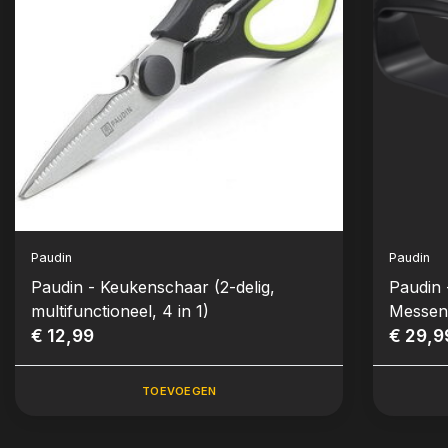
Paudin
Paudin
Paudin - Keukenschaar (2-delig,
Paudin 
multifunctioneel, 4 in 1)
Messens
€ 12,99
€ 29,9
TOEVOEGEN