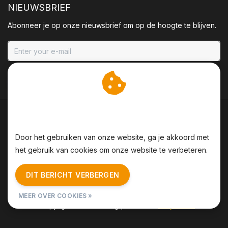
NIEUWSBRIEF
Abonneer je op onze nieuwsbrief om op de hoogte te blijven.
ABONNEER
Wij slaan cookies op om
onze website te verbeteren.
Door het gebruiken van onze website, ga je akkoord met
het gebruik van cookies om onze website te verbeteren.
Algemene voorwaarden
|
Disclaimer
|
Privacy Policy
|
DIT BERICHT VERBERGEN
Sitemap
|
RSS Feed
MEER OVER COOKIES »
© Copyright 2026 - BBQing | Realisatie
InStijl Media