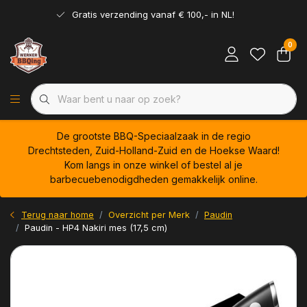
Gratis verzending vanaf € 100,- in NL!
0
De grootste BBQ-Speciaalzaak in de regio
Drechtsteden, Zuid-Holland-Zuid en de Hoekse Waard!
Kom langs in onze winkel of bestel al je
barbecuebenodigdheden gemakkelijk online.
Terug naar home
Overzicht per Merk
Paudin
Paudin - HP4 Nakiri mes (17,5 cm)