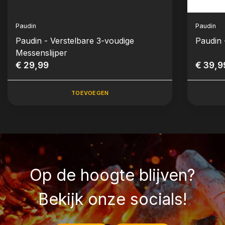
Paudin
Paudin
Paudin - Verstelbare 3-voudige
Paudin 
Messenslijper
€ 29,99
€ 39,9
TOEVOEGEN
Op de hoogte blijven?
Bekijk onze socials!