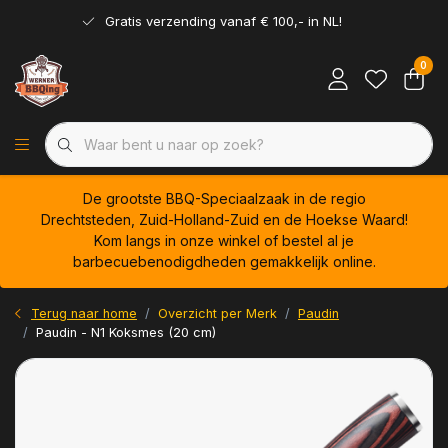
Gratis verzending vanaf € 100,- in NL!
0
De grootste BBQ-Speciaalzaak in de regio
Drechtsteden, Zuid-Holland-Zuid en de Hoekse Waard!
Kom langs in onze winkel of bestel al je
barbecuebenodigdheden gemakkelijk online.
Terug naar home
Overzicht per Merk
Paudin
Paudin - N1 Koksmes (20 cm)