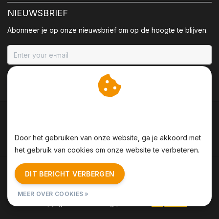
NIEUWSBRIEF
Abonneer je op onze nieuwsbrief om op de hoogte te blijven.
ABONNEER
Wij slaan cookies op om
onze website te verbeteren.
Door het gebruiken van onze website, ga je akkoord met
het gebruik van cookies om onze website te verbeteren.
Algemene voorwaarden
|
Disclaimer
|
Privacy Policy
|
DIT BERICHT VERBERGEN
Sitemap
|
RSS Feed
MEER OVER COOKIES »
© Copyright 2026 - BBQing | Realisatie
InStijl Media