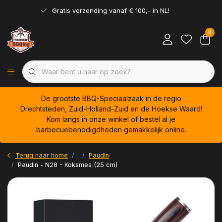
Gratis verzending vanaf € 100,- in NL!
0
De grootste BBQ-Speciaalzaak in de regio
Drechtsteden, Zuid-Holland-Zuid en de Hoekse Waard!
Kom langs in onze winkel of bestel al je
barbecuebenodigdheden gemakkelijk online.
Terug naar home
Paudin
Paudin - N28 - Koksmes (25 cm)