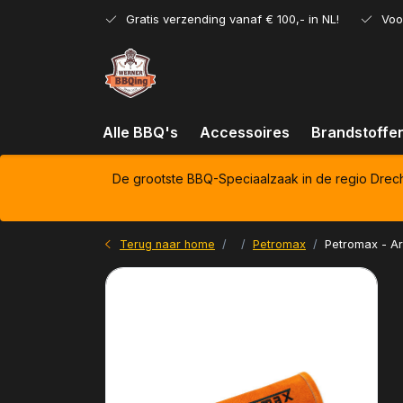
Gratis verzending vanaf € 100,- in NL!
Voo
Alle BBQ's
Accessoires
Brandstoffe
De grootste BBQ-Speciaalzaak in de regio Drec
Terug naar home
Petromax
Petromax - Ar