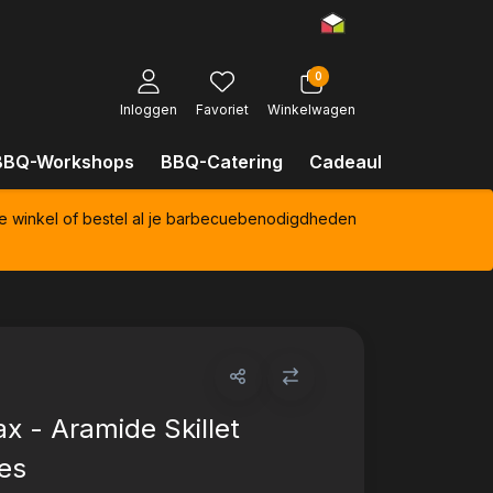
0
Inloggen
Favoriet
Winkelwagen
BBQ-Workshops
BBQ-Catering
Cadeaubonnen
Kl
e winkel of bestel al je barbecuebenodigdheden
x - Aramide Skillet
es