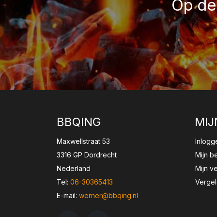
Op de 
BBQING
MIJ
Maxwellstraat 53
Inlogg
3316 GP Dordrecht
Mijn b
Nederland
Mijn ve
Tel:
06-30365413
Vergel
E-mail:
werner@bbqing.nl