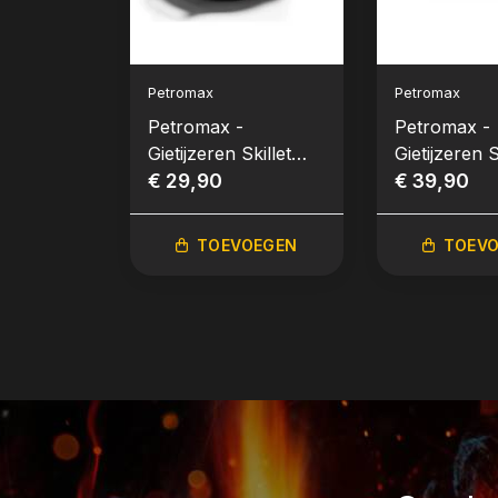
Petromax
Petromax
Petromax -
Petromax -
Gietijzeren Skillet
Gietijzeren S
20cm
€ 29,90
25cm
€ 39,90
TOEVOEGEN
TOEV