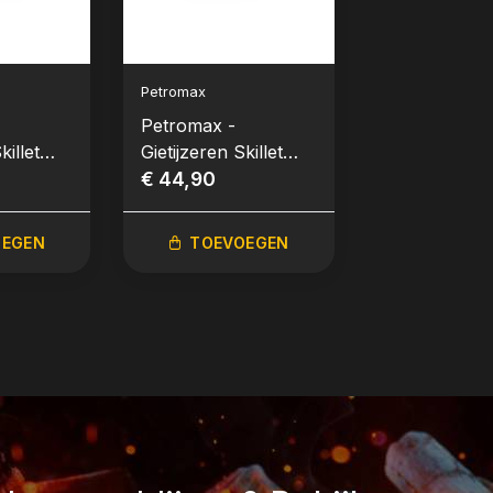
Petromax
Petromax
Petromax -
Petromax -
killet
Gietijzeren Skillet
Gietijzeren Sk
30cm
€ 44,90
handvatten
€ 74,90
OEGEN
TOEVOEGEN
TOEVO