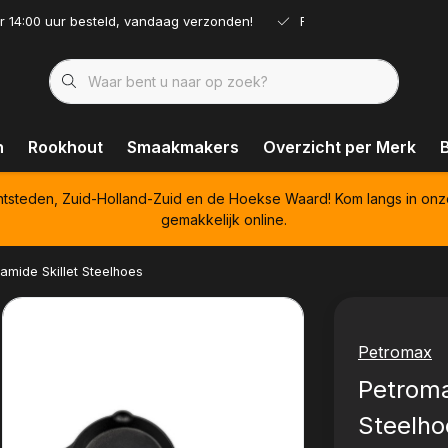
r 14:00 uur besteld, vandaag verzonden!
Ruim assortiment!
n
Rookhout
Smaakmakers
Overzicht per Merk
htsteden, Zuid-Holland-Zuid en de Hoekse Waard! Kom langs in onz
gemakkelijk online.
amide Skillet Steelhoes
Petromax
Petroma
Steelho