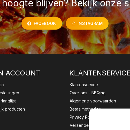
hoogte blijven? Bekijk onze s
FACEBOOK
INSTAGRAM
N ACCOUNT
KLANTENSERVIC
en
Klantenservice
estellingen
Over ons - BBQing
rlanglijst
Algemene voorwaarden
ijk producten
Betaalmethoden
Privacy Policy
Verzenden & retourneren