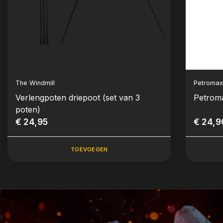
The Windmill
Petroma
Verlengpoten driepoot (set van 3
Petroma
poten)
€ 24,95
€ 24,9
TOEVOEGEN