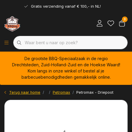
Gratis verzending vanaf € 100,- in NL!
0
De grootste BBQ-Speciaalzaak in de regio
Drechtsteden, Zuid-Holland-Zuid en de Hoekse Waard!
Kom langs in onze winkel of bestel al je
barbecuebenodigdheden gemakkelijk online.
Terug naar home
Petromax
Petromax - Driepoot