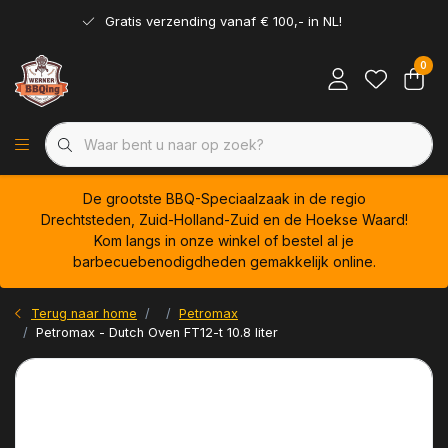
Gratis verzending vanaf € 100,- in NL!
0
De grootste BBQ-Speciaalzaak in de regio
Drechtsteden, Zuid-Holland-Zuid en de Hoekse Waard!
Kom langs in onze winkel of bestel al je
barbecuebenodigdheden gemakkelijk online.
Terug naar home
Petromax
Petromax - Dutch Oven FT12-t 10.8 liter