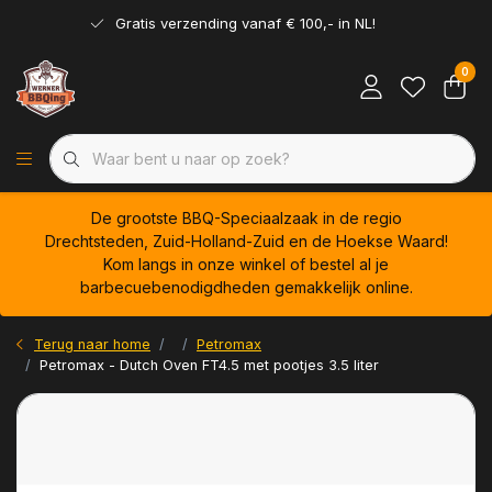
Gratis verzending vanaf € 100,- in NL!
0
De grootste BBQ-Speciaalzaak in de regio
Drechtsteden, Zuid-Holland-Zuid en de Hoekse Waard!
Kom langs in onze winkel of bestel al je
barbecuebenodigdheden gemakkelijk online.
Terug naar home
Petromax
Petromax - Dutch Oven FT4.5 met pootjes 3.5 liter