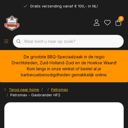
Gratis verzending vanaf € 100,- in NL!
0
De grootste BBQ-Speciaalzaak in de regio
Drechtsteden, Zuid-Holland-Zuid en de Hoekse Waard!
Kom langs in onze winkel of bestel al je
barbecuebenodigdheden gemakkelijk online.
Terug naar home
Petromax
Petromax - Gasbrander HF2