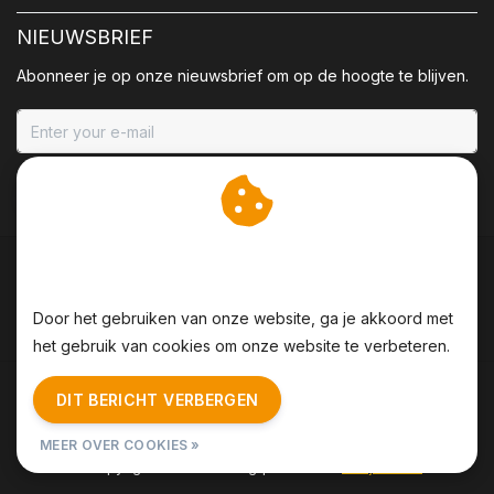
NIEUWSBRIEF
Abonneer je op onze nieuwsbrief om op de hoogte te blijven.
ABONNEER
Wij slaan cookies op om
onze website te verbeteren.
Door het gebruiken van onze website, ga je akkoord met
het gebruik van cookies om onze website te verbeteren.
Algemene voorwaarden
|
Disclaimer
|
Privacy Policy
|
DIT BERICHT VERBERGEN
Sitemap
|
RSS Feed
MEER OVER COOKIES »
© Copyright 2026 - BBQing | Realisatie
InStijl Media