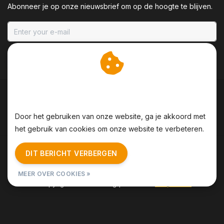
Abonneer je op onze nieuwsbrief om op de hoogte te blijven.
ABONNEER
Wij slaan cookies op om
onze website te verbeteren.
Door het gebruiken van onze website, ga je akkoord met
het gebruik van cookies om onze website te verbeteren.
Algemene voorwaarden
|
Disclaimer
|
Privacy Policy
|
DIT BERICHT VERBERGEN
Sitemap
|
RSS Feed
MEER OVER COOKIES »
© Copyright 2026 - BBQing | Realisatie
InStijl Media