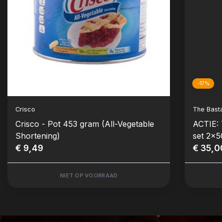
-17%
Crisco
The Bast
Crisco - Pot 453 gram (All-Vegetable
ACTIE: 
Shortening)
set 2x5
€ 9,49
€ 35,0
NIET OP VOORRAAD