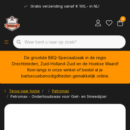
Gratis verzending vanaf € 100,- in NL!
0
De grootste BBQ-Speciaalzaak in de regio
Drechtsteden, Zuid-Holland-Zuid en de Hoekse Waard!
Kom langs in onze winkel of bestel al je
barbecuebenodigdheden gemakkelijk online.
Terug naar home
Petromax
Petromax - Onderhoudswax voor Giet- en Smeedijzer