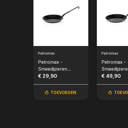
Petromax
Petromax
Petromax -
Petromax -
Smeedijzeren
Smeedijzer
Koekenpan 20cm
€ 29,90
Koekenpan
€ 49,90
TOEVOEGEN
TOEV