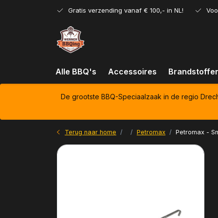
Gratis verzending vanaf € 100,- in NL!
Voo
Alle BBQ's
Accessoires
Brandstoffe
De grootste BBQ-Speciaalzaak in de regio Drec
Terug naar home
Petromax
Petromax - S