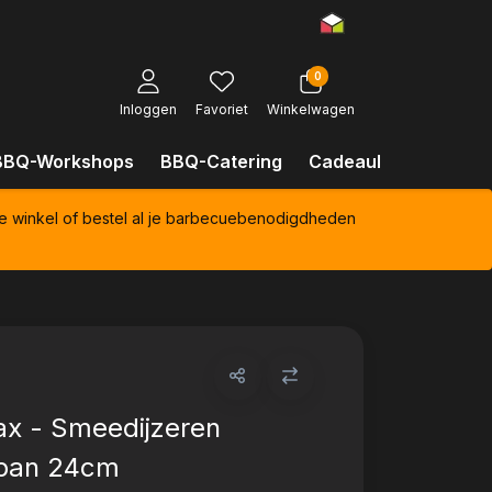
0
Inloggen
Favoriet
Winkelwagen
BBQ-Workshops
BBQ-Catering
Cadeaubonnen
Kl
e winkel of bestel al je barbecuebenodigdheden
x - Smeedijzeren
pan 24cm