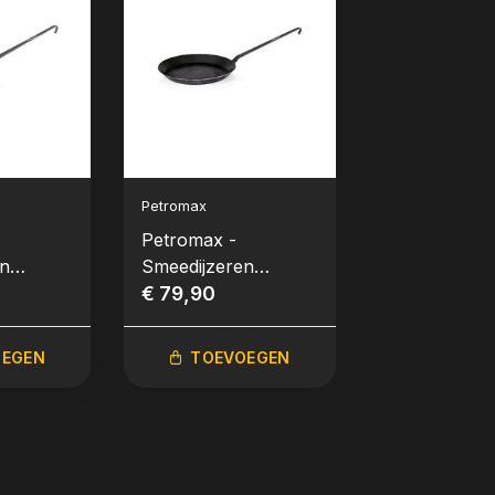
Petromax
Petromax
Petromax -
Petromax - 
en
Smeedijzeren
Handvat voo
 28cm
Koekenpan 32cm
€ 79,90
Smeedijzere
€ 14,99
OEGEN
TOEVOEGEN
TOEVO