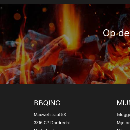
Op de 
BBQING
MIJ
Maxwellstraat 53
Inlogg
3316 GP Dordrecht
Mijn b