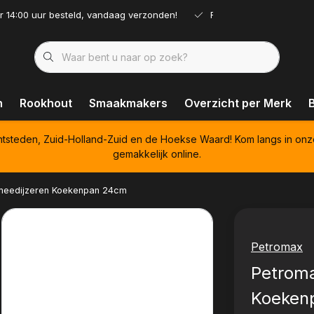
r 14:00 uur besteld, vandaag verzonden!
Ruim assortiment!
n
Rookhout
Smaakmakers
Overzicht per Merk
htsteden, Zuid-Holland-Zuid en de Hoekse Waard! Kom langs in onz
gemakkelijk online.
meedijzeren Koekenpan 24cm
Petromax
Petroma
Koeken