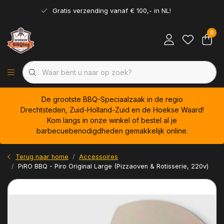
Gratis verzending vanaf € 100,- in NL!
0
De grootste BBQ-Speciaalzaak in de regio
Drechtsteden, Zuid-Holland-Zuid en de Hoekse Waard!
Kom langs in onze winkel of bestel al je
barbecuebenodigdheden gemakkelijk online.
Terug naar home
Accessoires
PiRO BBQ - Piro Original Large (Pizzaoven & Rotisserie, 220v)