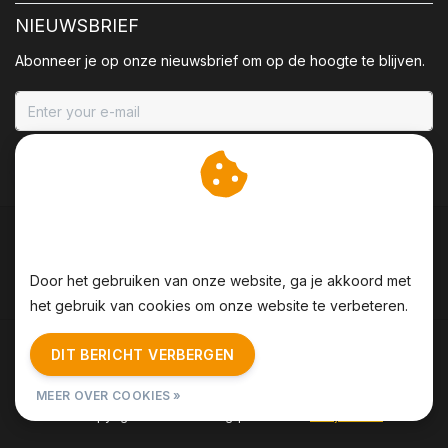
NIEUWSBRIEF
Abonneer je op onze nieuwsbrief om op de hoogte te blijven.
ABONNEER
Wij slaan cookies op om
onze website te verbeteren.
Door het gebruiken van onze website, ga je akkoord met
het gebruik van cookies om onze website te verbeteren.
Algemene voorwaarden
|
Disclaimer
|
Privacy Policy
|
DIT BERICHT VERBERGEN
Sitemap
|
RSS Feed
MEER OVER COOKIES »
© Copyright 2026 - BBQing | Realisatie
InStijl Media