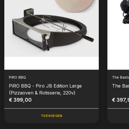
PiRO BBQ
The Bast
PiRO BBQ - Piro JB Edition Large
The Bas
(Pizzaoven & Rotisserie, 220v)
€ 399,00
€ 397,
TOEVOEGEN