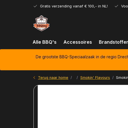
Gratis verzending vanaf € 100,- in NL!
Voo
Alle BBQ's
Accessoires
Brandstoffe
De grootste BBQ-Speciaalzaak in de regio Drec
Terug naar home
Smokin' Flavours
Smokin