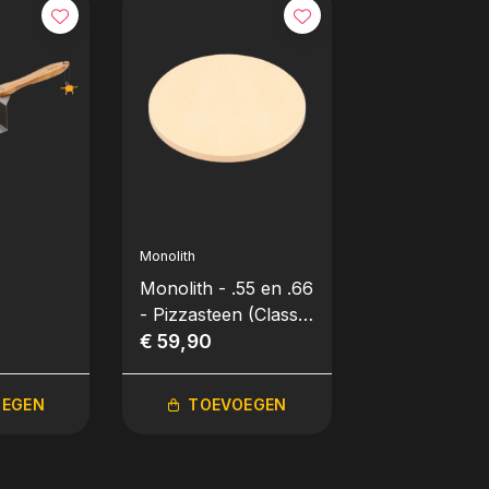
Monolith
Monolith
Monolith - .55 en .66
Monolith -
- Pizzasteen (Classic
Pizzasnijder
& LeChef)
€ 59,90
€ 26,90
OEGEN
TOEVOEGEN
TOEVO