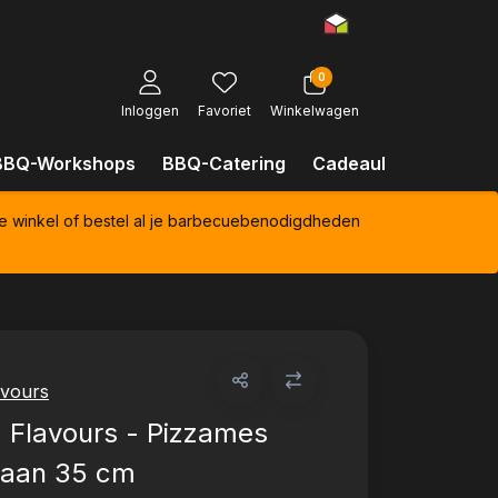
0
Inloggen
Favoriet
Winkelwagen
BBQ-Workshops
BBQ-Catering
Cadeaubonnen
Kl
e winkel of bestel al je barbecuebenodigdheden
avours
 Flavours - Pizzames
maan 35 cm