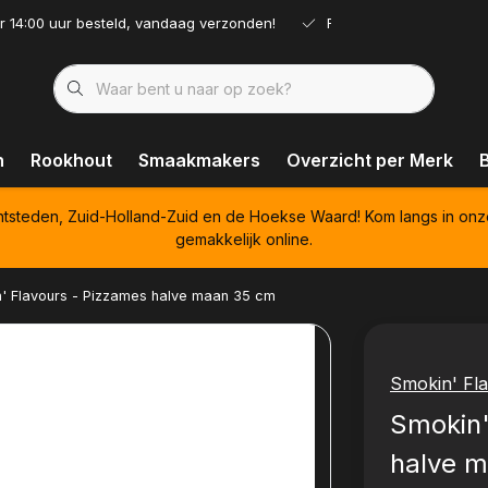
r 14:00 uur besteld, vandaag verzonden!
Ruim assortiment!
n
Rookhout
Smaakmakers
Overzicht per Merk
htsteden, Zuid-Holland-Zuid en de Hoekse Waard! Kom langs in onz
gemakkelijk online.
' Flavours - Pizzames halve maan 35 cm
Smokin' Fl
Smokin'
halve 