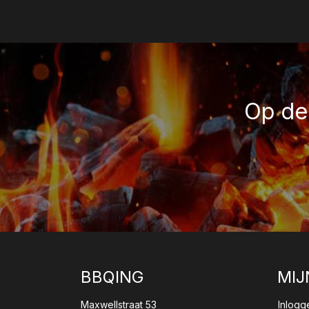
Op de 
BBQING
MIJ
Maxwellstraat 53
Inlogg