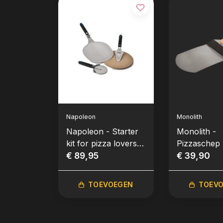
Napoleon
Monolith
Napoleon - Starter
Monolith -
kit for pizza lovers
Pizzaschep
4-delig
€ 89,95
€ 39,90
TOEVOEGEN
TOEV