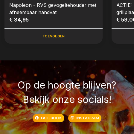
Napoleon - RVS gevogeltehouder met
ACTIE:
afneembaar handvat
grillpl
€ 34,95
€ 59,0
TOEVOEGEN
Op de hoogte blijven?
Bekijk onze socials!
FACEBOOK
INSTAGRAM