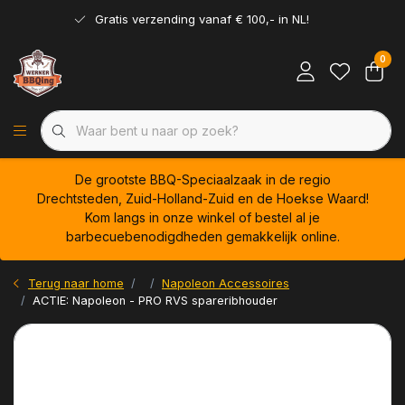
Gratis verzending vanaf € 100,- in NL!
0
De grootste BBQ-Speciaalzaak in de regio
Drechtsteden, Zuid-Holland-Zuid en de Hoekse Waard!
Kom langs in onze winkel of bestel al je
barbecuebenodigdheden gemakkelijk online.
Terug naar home
Napoleon Accessoires
ACTIE: Napoleon - PRO RVS spareribhouder