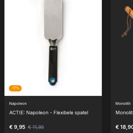
-17%
Napoleon
Monolith
ACTIE: Napoleon - Flexibele spatel
Monolit
€ 9,95
€ 18,9
€ 11,95