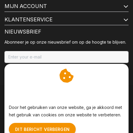
MIJN ACCOUNT
KLANTENSERVICE
NIEUWSBRIEF
Abonneer je op onze nieuwsbrief om op de hoogte te blijven.
ABONNEER
Wij slaan cookies op om
onze website te verbeteren.
Door het gebruiken van onze website, ga je akkoord met
het gebruik van cookies om onze website te verbeteren.
Algemene voorwaarden
|
Disclaimer
|
Privacy Policy
|
DIT BERICHT VERBERGEN