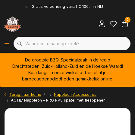
Gratis verzending vanaf € 100,- in NL!
0
De grootste BBQ-Speciaalzaak in de regio
Drechtsteden, Zuid-Holland-Zuid en de Hoekse Waard!
Kom langs in onze winkel of bestel al je
barbecuebenodigdheden gemakkelijk online.
Terug naar home
Napoleon Accessoires
ACTIE: Napoleon - PRO RVS spatel met flesopener