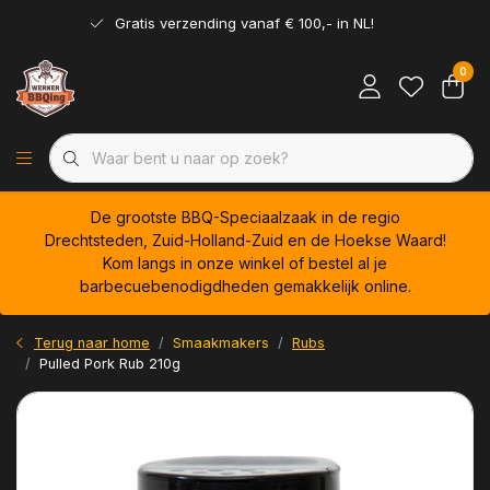
Gratis verzending vanaf € 100,- in NL!
0
De grootste BBQ-Speciaalzaak in de regio
Drechtsteden, Zuid-Holland-Zuid en de Hoekse Waard!
Kom langs in onze winkel of bestel al je
barbecuebenodigdheden gemakkelijk online.
Terug naar home
Smaakmakers
Rubs
Pulled Pork Rub 210g