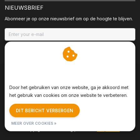
NIEUWSBRIEF
Abonneer je op onze nieuwsbrief om op de hoogte te blijven.
ABONNEER
Wij slaan cookies op om
onze website te verbeteren.
Door het gebruiken van onze website, ga je akkoord met
het gebruik van cookies om onze website te verbeteren.
Algemene voorwaarden
|
Disclaimer
|
Privacy Policy
|
DIT BERICHT VERBERGEN
Sitemap
|
RSS Feed
MEER OVER COOKIES »
© Copyright 2026 - BBQing | Realisatie
InStijl Media