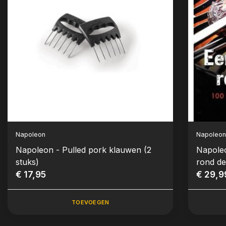
Napoleon
Napoleo
Napoleon - Pulled pork klauwen (2
Napole
stuks)
rond d
€ 17,95
€ 29,9
TOEVOEGEN