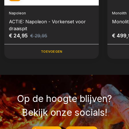
Napoleon
Monolith
ACTIE: Napoleon - Vorkenset voor
Monolit
draaispit
€ 24,95
€ 499
€ 29,95
TOEVOEGEN
Op de hoogte blijven?
Bekijk onze socials!