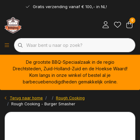
Gratis verzending vanaf € 100,- in NL!
0
De grootste BBQ-Speciaalzaak in de regio
Drechtsteden, Zuid-Holland-Zuid en de Hoekse Waard!
Kom langs in onze winkel of bestel al je
barbecuebenodigdheden gemakkelijk online.
Terug naar home
Rough Cooking
Rough Cooking - Burger Smasher