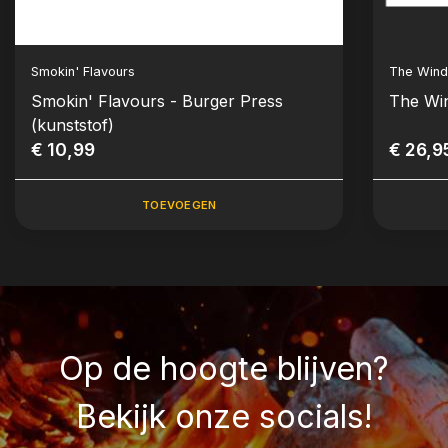
Smokin' Flavours
The Wind
Smokin' Flavours - Burger Press
The Win
(kunststof)
€ 10,99
€ 26,9
TOEVOEGEN
Op de hoogte blijven?
Bekijk onze socials!