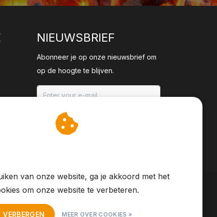
E
NIEUWSBRIEF
Abonneer je op onze nieuwsbrief om
op de hoogte te blijven.
ABONNEER
an cookies op om onze
te verbeteren.
iken van onze website, ga je akkoord met het
okies om onze website te verbeteren.
T VERBERGEN
MEER OVER COOKIES »