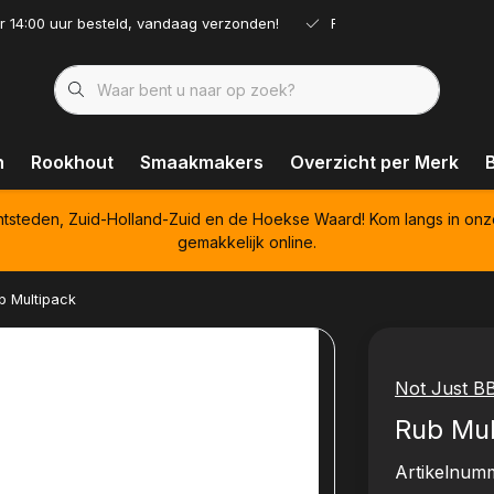
r 14:00 uur besteld, vandaag verzonden!
Ruim assortiment!
n
Rookhout
Smaakmakers
Overzicht per Merk
htsteden, Zuid-Holland-Zuid en de Hoekse Waard! Kom langs in onz
gemakkelijk online.
b Multipack
Not Just B
Rub Mul
Artikelnum