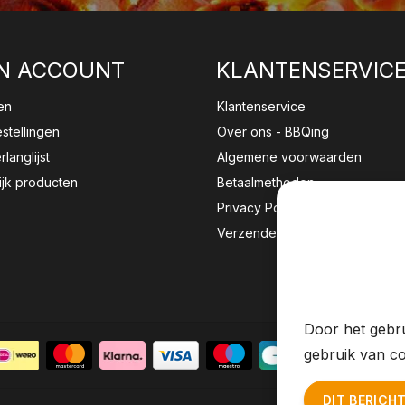
N ACCOUNT
KLANTENSERVIC
en
Klantenservice
estellingen
Over ons - BBQing
rlanglijst
Algemene voorwaarden
ijk producten
Betaalmethoden
Privacy Policy
Verzenden & retourneren
Wij sla
website 
Door het gebru
gebruik van co
DIT BERICH