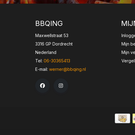
BBQING
MIJ
Maxwellstraat 53
Inlogg
3316 GP Dordrecht
Mijn b
Nederland
Mijn ve
Tel:
06-30365413
Vergel
E-mail:
werner@bbqing.nl