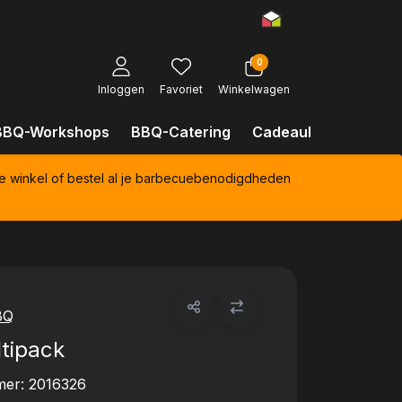
0
Inloggen
Favoriet
Winkelwagen
BBQ-Workshops
BBQ-Catering
Cadeaubonnen
Kl
e winkel of bestel al je barbecuebenodigdheden
BQ
tipack
mer:
2016326