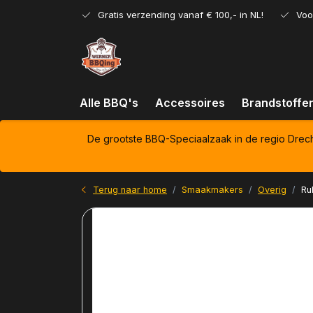
Gratis verzending vanaf € 100,- in NL!
Voo
Alle BBQ's
Accessoires
Brandstoffe
De grootste BBQ-Speciaalzaak in de regio Drec
Terug naar home
Smaakmakers
Overig
Ru