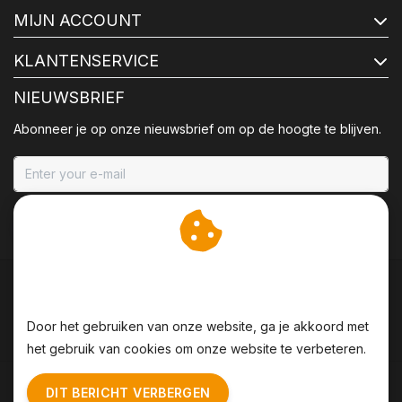
MIJN ACCOUNT
KLANTENSERVICE
NIEUWSBRIEF
Abonneer je op onze nieuwsbrief om op de hoogte te blijven.
ABONNEER
Wij slaan cookies op om
onze website te verbeteren.
Door het gebruiken van onze website, ga je akkoord met
het gebruik van cookies om onze website te verbeteren.
Algemene voorwaarden
|
Disclaimer
|
Privacy Policy
|
DIT BERICHT VERBERGEN