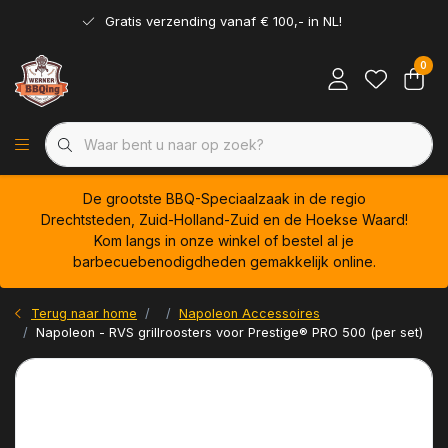
Gratis verzending vanaf € 100,- in NL!
0
De grootste BBQ-Speciaalzaak in de regio
Drechtsteden, Zuid-Holland-Zuid en de Hoekse Waard!
Kom langs in onze winkel of bestel al je
barbecuebenodigdheden gemakkelijk online.
Terug naar home
Napoleon Accessoires
Napoleon - RVS grillroosters voor Prestige® PRO 500 (per set)