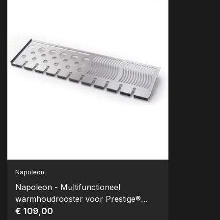
Napoleon
Napoleon - Multifunctioneel
warmhoudrooster voor Prestige®
(PRO) 500 & Prestige® PRO 825
€ 109,00