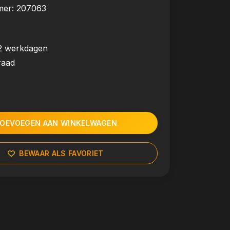
mer:
207063
2 werkdagen
raad
OEVOEGEN AAN WINKELWAGEN
BEWAAR ALS FAVORIET