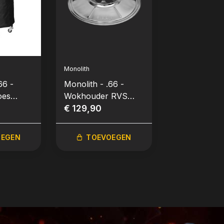
Monolith
Monolith
66 -
Monolith - .66 -
Monolith - .6
oes
Wokhouder RVS
Rotisserie (
(LeChef)
€ 129,90
€ 499,90
OEGEN
TOEVOEGEN
TOEVO