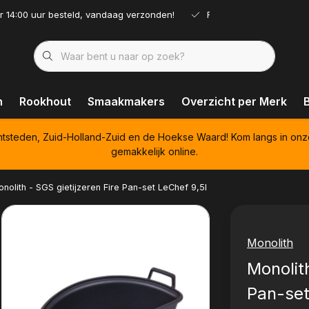
r 14:00 uur besteld, vandaag verzonden!
Ruim assortiment!
n
Rookhout
Smaakmakers
Overzicht per Merk
htsteden, Zuid-Holland-Zuid en de Hoekse Waard! Kom langs in onz
gemakkelijk online.
nolith - SGS gietijzeren Fire Pan-set LeChef 9,5l
Monolith
Monolith
Pan-set