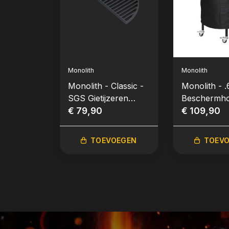
Monolith
Monolith
Monolith - Classic -
Monolith - .
SGS Gietijzeren
Beschermh
Rooster (halfrond)
€ 79,90
(LeChef)
€ 109,90
TOEVOEGEN
TOEV