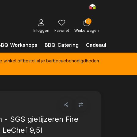
0
Inloggen
Favoriet
Winkelwagen
BBQ-Workshops
BBQ-Catering
Cadeaubonnen
Kl
e winkel of bestel al je barbecuebenodigdheden
 - SGS gietijzeren Fire
 LeChef 9,5l