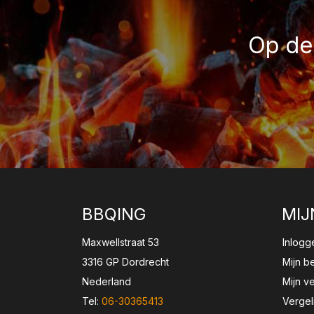
Op de 
BBQING
MIJ
Maxwellstraat 53
Inlogg
3316 GP Dordrecht
Mijn b
Nederland
Mijn ve
Tel:
06-30365413
Vergel