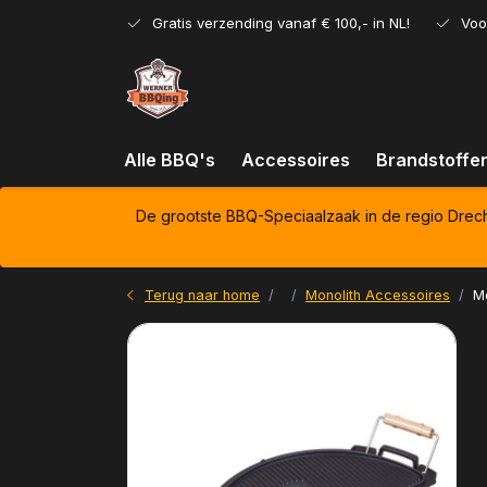
Gratis verzending vanaf € 100,- in NL!
Voo
Alle BBQ's
Accessoires
Brandstoffe
De grootste BBQ-Speciaalzaak in de regio Drec
Terug naar home
Monolith Accessoires
Mo