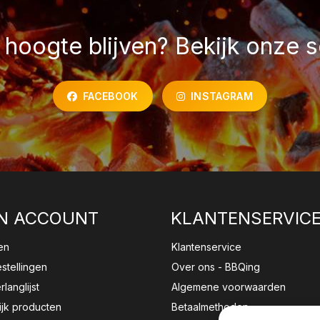
hoogte blijven? Bekijk onze s
FACEBOOK
INSTAGRAM
N ACCOUNT
KLANTENSERVIC
en
Klantenservice
estellingen
Over ons - BBQing
rlanglijst
Algemene voorwaarden
ijk producten
Betaalmethoden