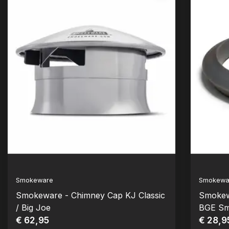
Smokeware
Smokewa
Smokeware - Chimney Cap KJ Classic
Smokew
/ Big Joe
BGE Sma
€ 62,95
€ 28,9