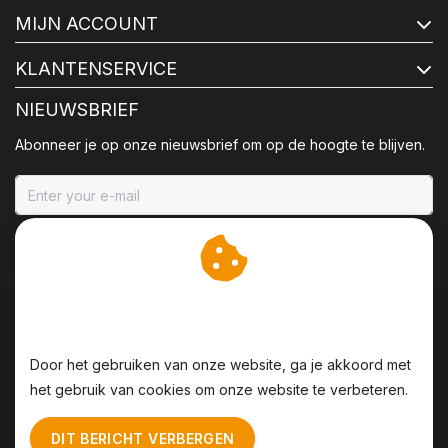
MIJN ACCOUNT
KLANTENSERVICE
NIEUWSBRIEF
Abonneer je op onze nieuwsbrief om op de hoogte te blijven.
ABONNEER
Wij slaan cookies op om
onze website te verbeteren.
Door het gebruiken van onze website, ga je akkoord met
het gebruik van cookies om onze website te verbeteren.
Algemene voorwaarden
|
Disclaimer
|
Privacy Policy
|
DIT BERICHT VERBERGEN