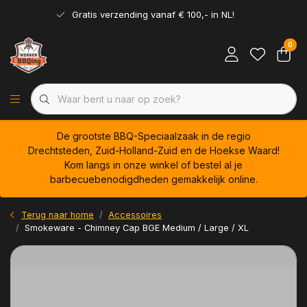
Gratis verzending vanaf € 100,- in NL!
0
De grootste BBQ-Speciaalzaak in de regio
Drechtsteden, Zuid-Holland-Zuid en de Hoekse Waard!
Kom langs in onze winkel of bestel al je
barbecuebenodigdheden gemakkelijk online.
Terug naar home
Accessoires
Smokeware - Chimney Cap BGE Medium / Large / XL