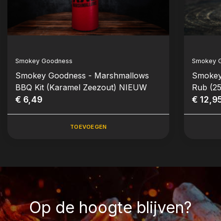
Smokey Goodness
Smokey 
Smokey Goodness - Marshmallows
Smokey
BBQ Kit (Karamel Zeezout) NIEUW
Rub (2
€ 6,49
€ 12,9
TOEVOEGEN
Op de hoogte blijven?