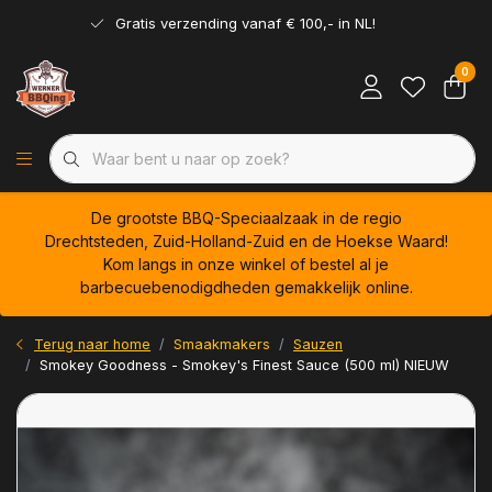
Gratis verzending vanaf € 100,- in NL!
0
De grootste BBQ-Speciaalzaak in de regio
Drechtsteden, Zuid-Holland-Zuid en de Hoekse Waard!
Kom langs in onze winkel of bestel al je
barbecuebenodigdheden gemakkelijk online.
Terug naar home
Smaakmakers
Sauzen
Smokey Goodness - Smokey's Finest Sauce (500 ml) NIEUW