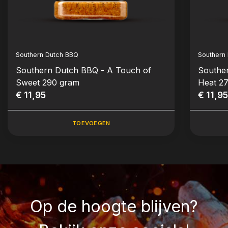
Southern Dutch BBQ
Southern
Southern Dutch BBQ - A Touch of
Southe
Sweet 290 gram
Heat 2
€ 11,95
€ 11,9
TOEVOEGEN
Op de hoogte blijven?