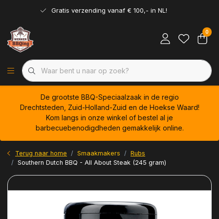
Gratis verzending vanaf € 100,- in NL!
0
De grootste BBQ-Speciaalzaak in de regio
Drechtsteden, Zuid-Holland-Zuid en de Hoekse Waard!
Kom langs in onze winkel of bestel al je
barbecuebenodigdheden gemakkelijk online.
Terug naar home
Smaakmakers
Rubs
Southern Dutch BBQ - All About Steak (245 gram)