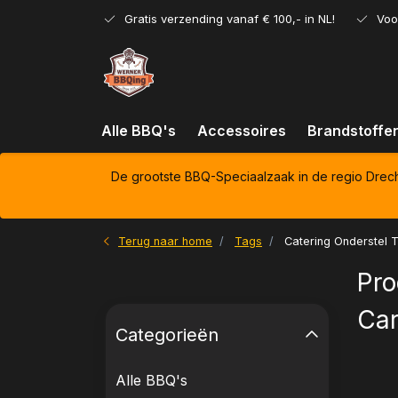
Gratis verzending vanaf € 100,- in NL!
Voo
Alle BBQ's
Accessoires
Brandstoffe
De grootste BBQ-Speciaalzaak in de regio Drec
Terug naar home
Tags
Catering Onderstel 
Pro
Car
Categorieën
Alle BBQ's