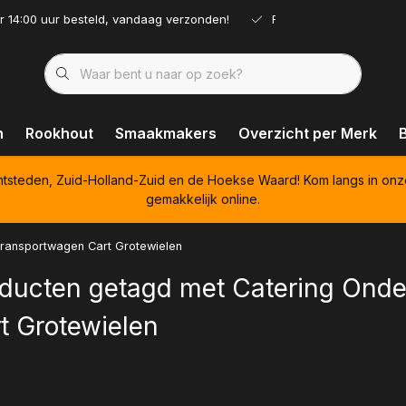
r 14:00 uur besteld, vandaag verzonden!
Ruim assortiment!
n
Rookhout
Smaakmakers
Overzicht per Merk
htsteden, Zuid-Holland-Zuid en de Hoekse Waard! Kom langs in onz
gemakkelijk online.
Transportwagen Cart Grotewielen
ducten getagd met Catering Onde
t Grotewielen