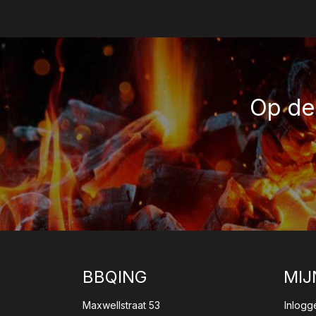
Op de 
BBQING
MIJ
Maxwellstraat 53
Inlogg