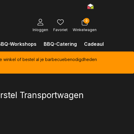
0
Inloggen
Favoriet
Winkelwagen
BBQ-Workshops
BBQ-Catering
Cadeaubonnen
Kl
e winkel of bestel al je barbecuebenodigdheden
rstel Transportwagen