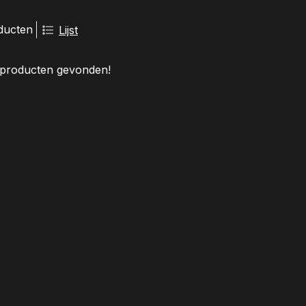
ducten
Lijst
producten gevonden!