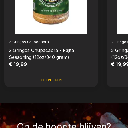
2 Gringos Chupacabra
2 Gringo
2 Gringos Chupacabra - Fajita
2 Gring
Seasoning (12oz/340 gram)
(12oz/
€ 19,99
€ 19,9
TOEVOEGEN
Op de hoogte blijven?