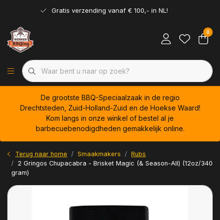
Gratis verzending vanaf € 100,- in NL!
0
De grootste BBQ-Speciaalzaak in de regio
Drechtsteden, Zuid-Holland-Zuid en de Hoekse Waard!
Kom langs in onze winkel of bestel al je
barbecuebenodigdheden gemakkelijk online.
Terug naar home
Smaakmakers
Rubs
2 Gringos Chupacabra - Brisket Magic (& Season-All) (12oz/340
gram)