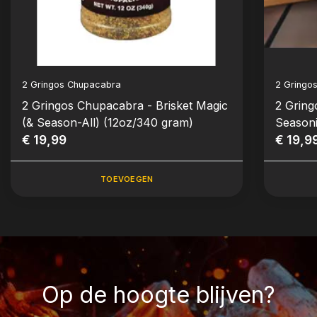
2 Gringos Chupacabra
2 Gringo
2 Gringos Chupacabra - Brisket Magic
2 Gring
(& Season-All) (12oz/340 gram)
Seasoni
€ 19,99
gram)
€ 19,9
TOEVOEGEN
Op de hoogte blijven?