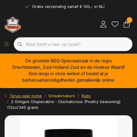
Gratis verzending vanaf € 100,- in NL!
0
De grootste BBQ-Speciaalzaak in de regio
Drechtsteden, Zuid-Holland-Zuid en de Hoekse Waard!
Kom langs in onze winkel of bestel al je
barbecuebenodigdheden gemakkelijk online.
Terug naar home
Smaakmakers
Rubs
2 Gringos Chupacabra - Cluckalicious (Poultry Seasoning)
(12oz/340 gram)