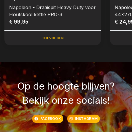
Napoleon - Draaispit Heavy Duty voor
Napole
Houtskool kettle PRO-3
44x27
€ 99,95
€ 24,9
TOEVOEGEN
Op de hoogte blijven?
Bekijk onze socials!
FACEBOOK
INSTAGRAM