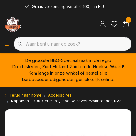
Gratis verzending vanaf € 100,- in NL!
0
De grootste BBQ-Speciaalzaak in de regio
Drechtsteden, Zuid-Holland-Zuid en de Hoekse Waard!
Kom langs in onze winkel of bestel al je
barbecuebenodigdheden gemakkelijk online.
Terug naar home
Accessoires
Napoleon - 700-Serie 18'', inbouw Power-Wokbrander, RVS