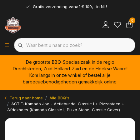
Gratis verzending vanaf € 100,- in NL!
0
De grootste BBQ-Speciaalzaak in de regio
Drechtsteden, Zuid-Holland-Zuid en de Hoekse Waard!
Kom langs in onze winkel of bestel al je
barbecuebenodigdheden gemakkelijk online.
Terug naar home
Alle BBQ's
ACTIE: Kamado Joe - Actiebundel Classic I + Pizzasteen +
Afdekhoes (Kamado Classic I, Pizza Stone, Classic Cover)