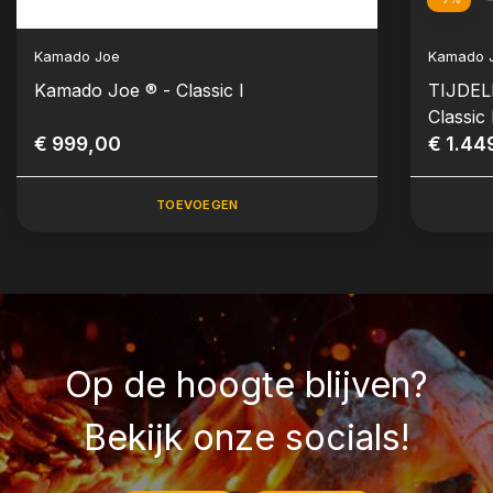
Kamado Joe
Kamado 
Kamado Joe ® - Classic I
TIJDEL
Classic 
€ 999,00
€ 1.44
TOEVOEGEN
Op de hoogte blijven?
Bekijk onze socials!