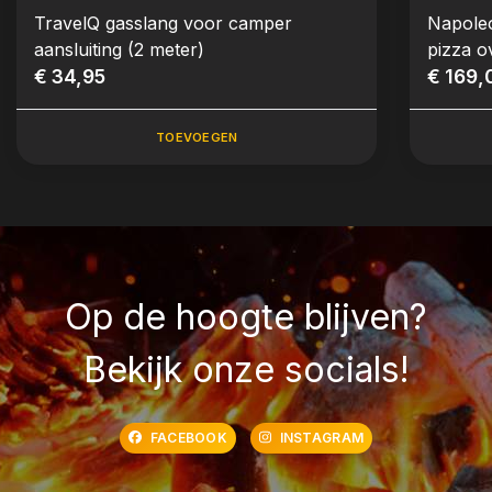
TravelQ gasslang voor camper
Napoleo
aansluiting (2 meter)
pizza o
€ 34,95
€ 169,
TOEVOEGEN
Op de hoogte blijven?
Bekijk onze socials!
FACEBOOK
INSTAGRAM