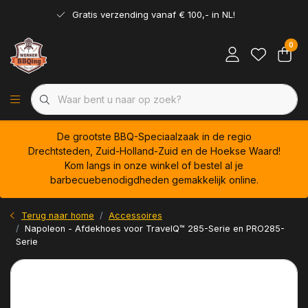
Gratis verzending vanaf € 100,- in NL!
0
De grootste BBQ-Speciaalzaak in de regio
Drechtsteden, Zuid-Holland-Zuid en de Hoekse Waard!
Kom langs in onze winkel of bestel al je
barbecuebenodigdheden gemakkelijk online.
Terug naar home
Accessoires
Napoleon - Afdekhoes voor TravelQ™ 285-Serie en PRO285-
Serie