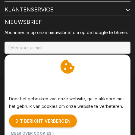
KLANTENSERVICE
NIEUWSBRIEF
Abonneer je op onze nieuwsbrief om op de hoogte te blijven.
ABONNEER
Wij slaan cookies op om
onze website te verbeteren.
Door het gebruiken van onze website, ga je akkoord met
het gebruik van cookies om onze website te verbeteren.
Algemene voorwaarden
|
Disclaimer
|
Privacy Policy
|
DIT BERICHT VERBERGEN
Sitemap
|
RSS Feed
MEER OVER COOKIES »