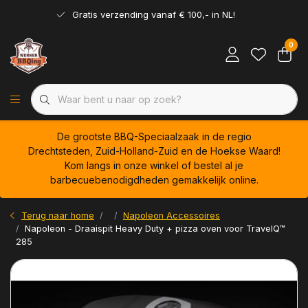
Gratis verzending vanaf € 100,- in NL!
0
De grootste BBQ-Speciaalzaak in de regio
Drechtsteden, Zuid-Holland-Zuid en de Hoekse Waard!
Kom langs in onze winkel of bestel al je
barbecuebenodigdheden gemakkelijk online.
Terug naar home
Napoleon Accessoires
Napoleon - Draaispit Heavy Duty + pizza oven voor TravelQ™
285