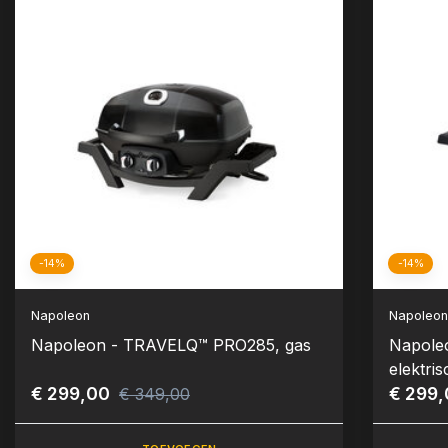
-14%
-14%
Napoleon
Napoleo
Napoleon - TRAVELQ™ PRO285, gas
Napole
elektris
€ 299,00
€ 299
€ 349,00