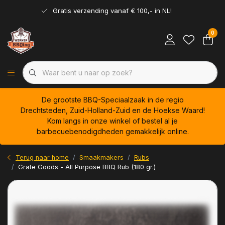
Gratis verzending vanaf € 100,- in NL!
0
De grootste BBQ-Speciaalzaak in de regio
Drechtsteden, Zuid-Holland-Zuid en de Hoekse Waard!
Kom langs in onze winkel of bestel al je
barbecuebenodigdheden gemakkelijk online.
Terug naar home
Smaakmakers
Rubs
Grate Goods - All Purpose BBQ Rub (180 gr.)