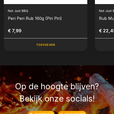
Not Just BBQ
Not Just
Peri Peri Rub 160g (Piri Piri)
Rub Mu
€ 7,99
€ 22,4
TOEVOEGEN
Op de hoogte blijven?
Bekijk onze socials!