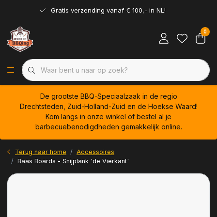
Gratis verzending vanaf € 100,- in NL!
0
De grootste BBQ-Speciaalzaak in de regio
Drechtsteden, Zuid-Holland-Zuid en de Hoekse Waard!
Kom langs in onze winkel of bestel al je
barbecuebenodigdheden gemakkelijk online.
Terug naar home
Accessoires
Baas Boards - Snijplank 'de Vierkant'