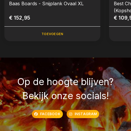
Baas Boards - Snijplank Ovaal XL
Best Ch
(Kopsho
€ 152,95
€ 109,
TOEVOEGEN
Op de hoogte blijven?
Bekijk onze socials!
FACEBOOK
INSTAGRAM