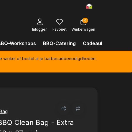
0
Inloggen
Favoriet
Winkelwagen
BBQ-Workshops
BBQ-Catering
Cadeaubonnen
Kl
e winkel of bestel al je barbecuebenodigdheden
Bag
BBQ Clean Bag - Extra