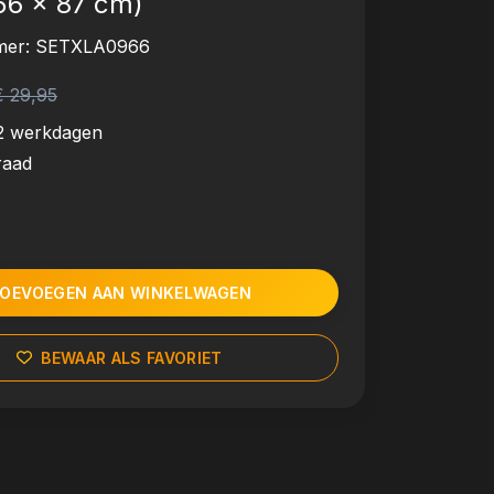
56 x 87 cm)
mer:
SETXLA0966
€ 29,95
2 werkdagen
raad
OEVOEGEN AAN WINKELWAGEN
BEWAAR ALS FAVORIET