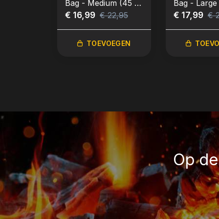
Bag - Medium (45 x
Bag - Large
55 cm)
€ 16,99
cm)
€ 17,99
€ 22,95
€ 
TOEVOEGEN
TOEV
Op de 