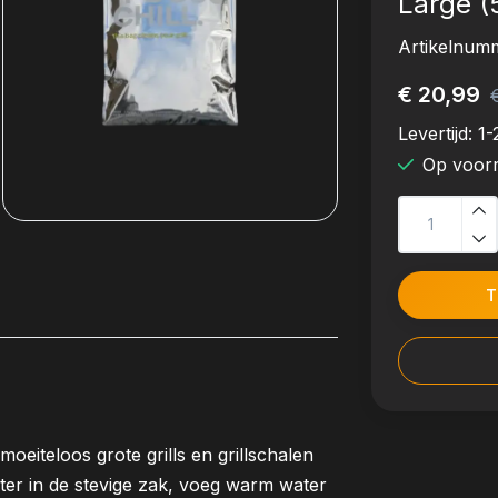
Large (
Artikelnum
€ 20,99
Levertijd:
1-
Op voor
T
oeiteloos grote grills en grillschalen
ter in de stevige zak, voeg warm water