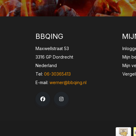
BBQING
MIJ
Maxwellstraat 53
Inlogg
3316 GP Dordrecht
Mijn b
Nederland
Mijn ve
Tel:
06-30365413
Vergel
E-mail:
werner@bbqing.nl