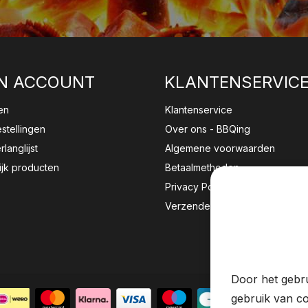
N ACCOUNT
KLANTENSERVIC
en
Klantenservice
estellingen
Over ons - BBQing
rlanglijst
Algemene voorwaarden
ijk producten
Betaalmethoden
Privacy Policy
Verzenden & retourneren
Wij sla
website 
Door het gebru
gebruik van co