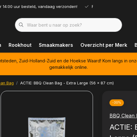
r 14:00 uur besteld, vandaag verzonden!
Ruim assortiment!
n
Rookhout
Smaakmakers
Overzicht per Merk
htsteden, Zuid-Holland-Zuid en de Hoekse Waard! Kom langs in onz
gemakkelijk online.
ean Bag
ACTIE: BBQ Clean Bag - Extra Large (56 x 87 cm)
-30%
BBQ Clean 
ACTIE: 