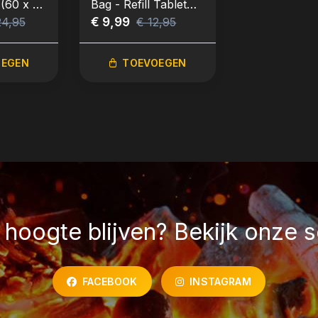
 (60 x 70
Bag - Refill Tablet
Box
€ 9,99
24,95
€ 12,95
OEGEN
TOEVOEGEN
hoogte blijven? Bekijk onze s
FACEBOOK
INSTAGRAM