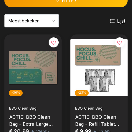
FILTER
Lijst
-30%
-23%
BBQ Clean Bag
BBQ Clean Bag
ACTIE: BBQ Clean
ACTIE: BBQ Clean
Bag - Extra Large
Bag - Refill Tablet
(56 x 87 cm)
€ 20,99
Box
€ 9,99
€ 29,95
€ 12,95