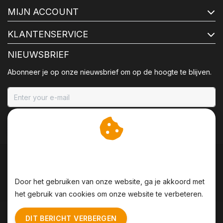
MIJN ACCOUNT
KLANTENSERVICE
NIEUWSBRIEF
Abonneer je op onze nieuwsbrief om op de hoogte te blijven.
ABONNEER
Wij slaan cookies op om
onze website te verbeteren.
Door het gebruiken van onze website, ga je akkoord met
het gebruik van cookies om onze website te verbeteren.
Algemene voorwaarden
|
Disclaimer
|
Privacy Policy
|
DIT BERICHT VERBERGEN