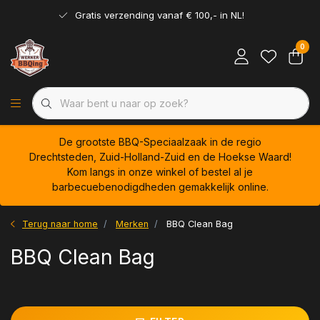
Gratis verzending vanaf € 100,- in NL!
0
De grootste BBQ-Speciaalzaak in de regio
Drechtsteden, Zuid-Holland-Zuid en de Hoekse Waard!
Kom langs in onze winkel of bestel al je
barbecuebenodigdheden gemakkelijk online.
Terug naar home
Merken
BBQ Clean Bag
BBQ Clean Bag