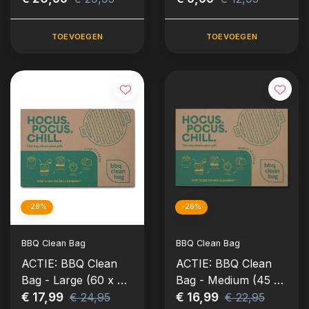
TOEVOEGEN
TOEVOEGEN
-28%
-26%
BBQ Clean Bag
BBQ Clean Bag
ACTIE: BBQ Clean
ACTIE: BBQ Clean
Bag - Large (60 x 70
Bag - Medium (45 x
cm)
€ 17,99
55 cm)
€ 16,99
€ 24,95
€ 22,95