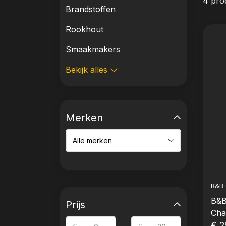
4 pro
Brandstoffen
Rookhout
Smaakmakers
Bekijk alles
Merken
B&B 
B&B
Prijs
Cha
€ 2