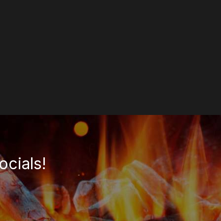
ocials!