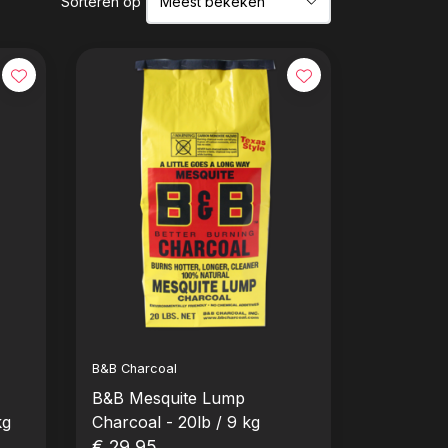
Sorteren op
B&B Charcoal
B&B Mesquite Lump
kg
Charcoal - 20lb / 9 kg
€ 29,95