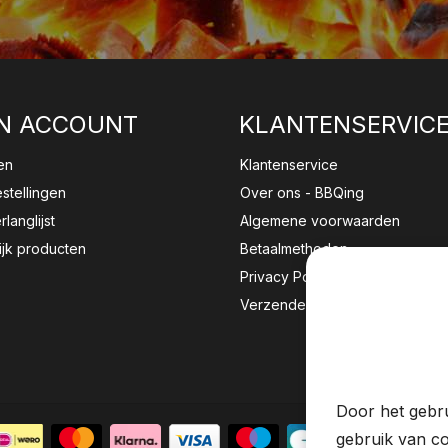
N ACCOUNT
KLANTENSERVIC
en
Klantenservice
estellingen
Over ons - BBQing
rlanglijst
Algemene voorwaarden
ijk producten
Betaalmethoden
Privacy Policy
Verzenden & retourneren
Wij sla
website 
Door het gebru
gebruik van co