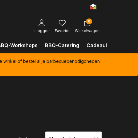
0
Inloggen
Favoriet
Winkelwagen
BBQ-Workshops
BBQ-Catering
Cadeaubonnen
Kl
e winkel of bestel al je barbecuebenodigdheden