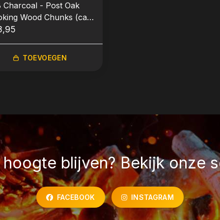
 Charcoal - Post Oak
king Wood Chunks (ca.
kg)
8,95
TOEVOEGEN
hoogte blijven? Bekijk onze s
FACEBOOK
INSTAGRAM