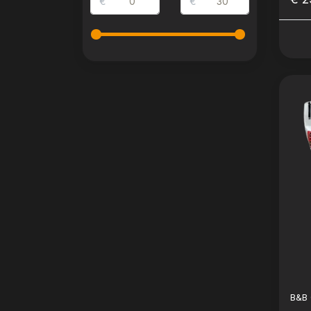
€
€
B&B 