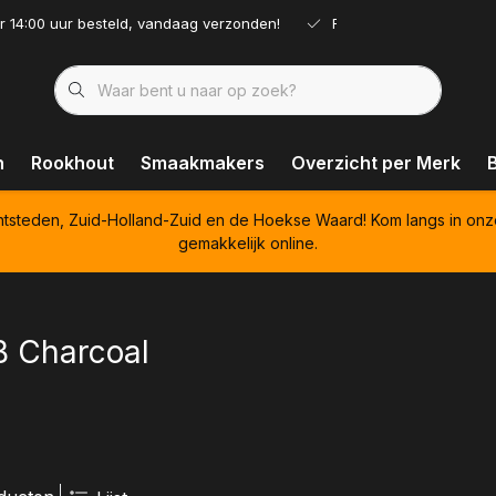
r 14:00 uur besteld, vandaag verzonden!
Ruim assortiment!
n
Rookhout
Smaakmakers
Overzicht per Merk
htsteden, Zuid-Holland-Zuid en de Hoekse Waard! Kom langs in onz
gemakkelijk online.
 Charcoal