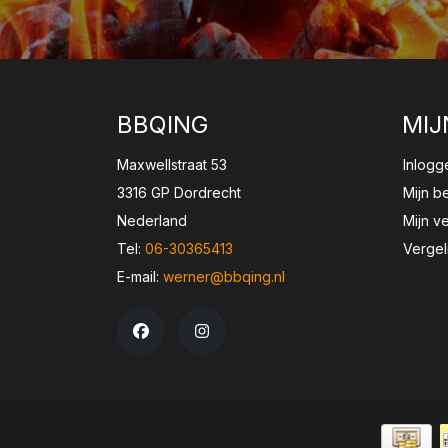
BBQING
MIJ
Maxwellstraat 53
Inlogg
3316 GP Dordrecht
Mijn b
Nederland
Mijn ve
Tel:
06-30365413
Vergel
E-mail:
werner@bbqing.nl