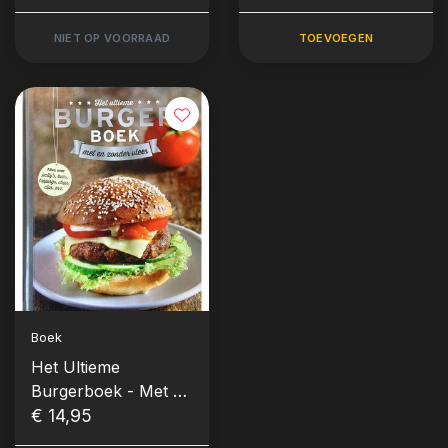
NIET OP VOORRAAD
TOEVOEGEN
Boek
Het Ultieme
Burgerboek - Met en
Zonder Vlees
€ 14,95