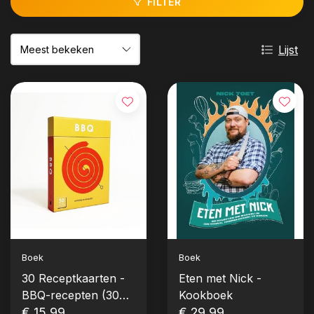
FILTER
Lijst
Boek
Boek
30 Receptkaarten -
Eten met Nick -
BBQ-recepten (30
Kookboek
stuks)
€ 15,99
€ 29,99