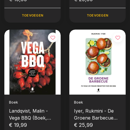
TOEVOEGEN
TOEVOEGEN
Boek
Boek
Landqvist, Malin -
Iyer, Rukmini - De
Vega BBQ (Boek,
Groene Barbecue
Vegetarisch)
€ 19,99
(Boek, Vegetarisch)
€ 25,99