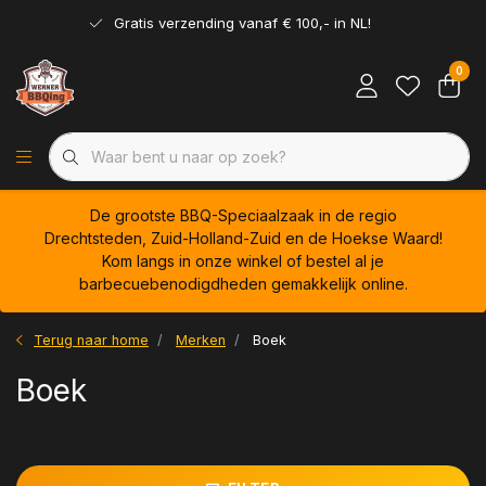
Gratis verzending vanaf € 100,- in NL!
0
De grootste BBQ-Speciaalzaak in de regio
Drechtsteden, Zuid-Holland-Zuid en de Hoekse Waard!
Kom langs in onze winkel of bestel al je
barbecuebenodigdheden gemakkelijk online.
Terug naar home
Merken
Boek
Boek