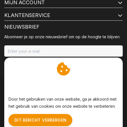
MIJN ACCOUNT
KLANTENSERVICE
NIEUWSBRIEF
Abonneer je op onze nieuwsbrief om op de hoogte te blijven.
ABONNEER
Wij slaan cookies op om
onze website te verbeteren.
Door het gebruiken van onze website, ga je akkoord met
het gebruik van cookies om onze website te verbeteren.
Algemene voorwaarden
|
Disclaimer
|
Privacy Policy
|
DIT BERICHT VERBERGEN
Sitemap
|
RSS Feed