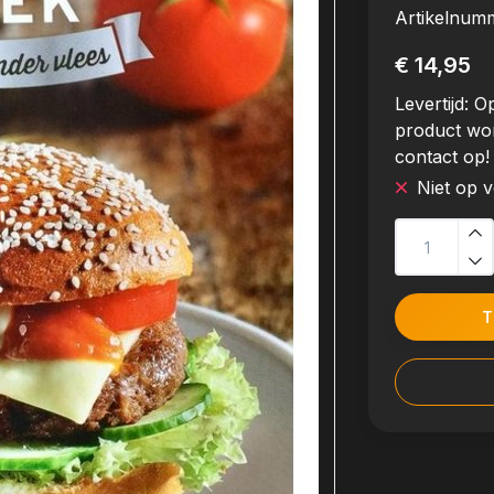
Artikelnum
€ 14,95
Levertijd:
Op
product wo
contact op!
Niet op 
T