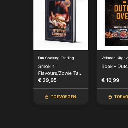
Fun Cooking Trading
Veltman Uitgeve
Smokin'
Boek - Dut
Flavours/Zowie Tak
- Het Ultieme
€ 29,95
€ 16,99
Kamadoboek
TOEVOEGEN
TOEV