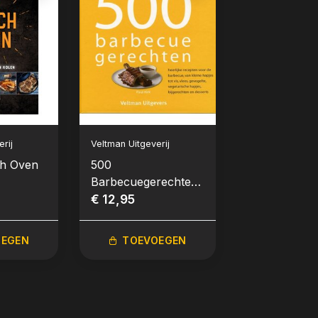
rij
Veltman Uitgeverij
Boek
ch Oven
500
Eten met Nic
Barbecuegerechten
Kookboek
- Boek
€ 12,95
€ 29,99
OEGEN
TOEVOEGEN
TOEVO