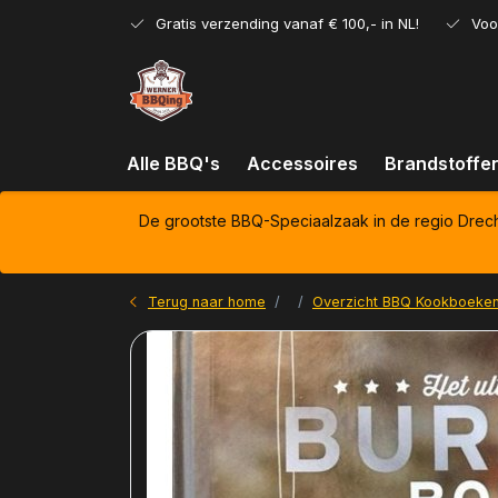
Gratis verzending vanaf € 100,- in NL!
Voo
Alle BBQ's
Accessoires
Brandstoffe
De grootste BBQ-Speciaalzaak in de regio Drec
Terug naar home
Overzicht BBQ Kookboeke