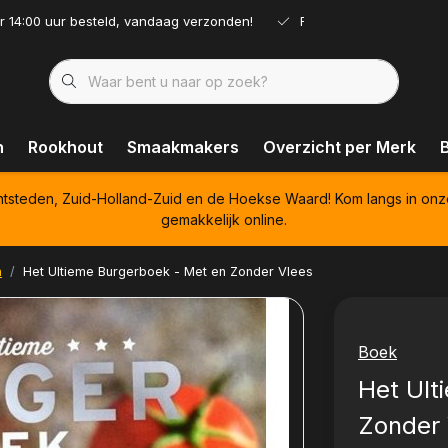
r 14:00 uur besteld, vandaag verzonden!
Ruim assortiment!
n
Rookhout
Smaakmakers
Overzicht per Merk
htsteden, Zuid-Holland-Zuid en de Hoekse Waard! Kom langs in onz
gemakkelijk online.
n
Het Ultieme Burgerboek - Met en Zonder Vlees
Boek
Het Ult
Zonder 