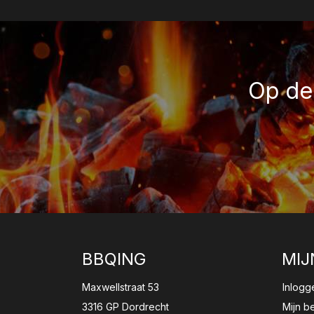
Op de 
BBQING
MIJ
Maxwellstraat 53
Inlogg
3316 GP Dordrecht
Mijn b