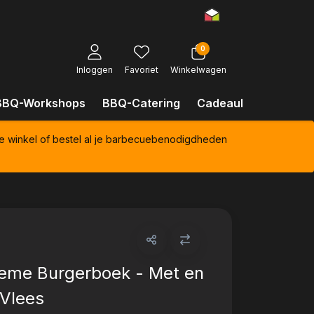
0
Inloggen
Favoriet
Winkelwagen
BBQ-Workshops
BBQ-Catering
Cadeaubonnen
Kl
e winkel of bestel al je barbecuebenodigdheden
ieme Burgerboek - Met en
Vlees