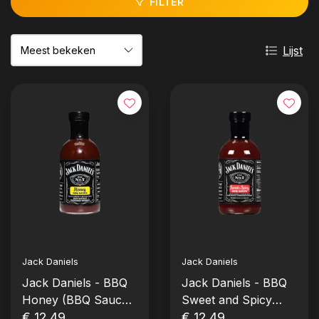
FILTER
Lijst
Jack Daniels
Jack Daniels
Jack Daniels - BBQ
Jack Daniels - BBQ
Honey (BBQ Sauce -
Sweet and Spicy
Fles 553 gram)
€ 12,49
(BBQ Sauce - Fles
€ 12,49