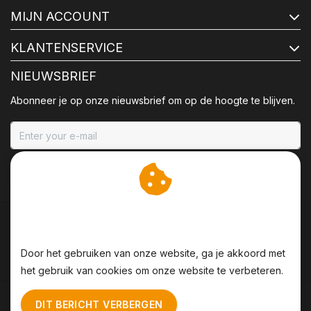
MIJN ACCOUNT
KLANTENSERVICE
NIEUWSBRIEF
Abonneer je op onze nieuwsbrief om op de hoogte te blijven.
ABONNEER
Wij slaan cookies op om
onze website te verbeteren.
Door het gebruiken van onze website, ga je akkoord met
het gebruik van cookies om onze website te verbeteren.
Algemene voorwaarden
|
Disclaimer
|
Privacy Policy
|
DIT BERICHT VERBERGEN