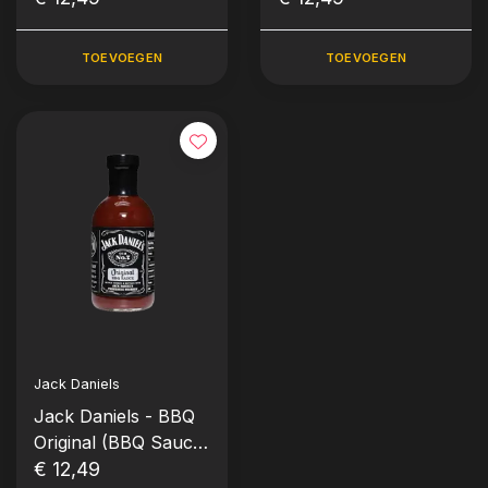
553 gram)
TOEVOEGEN
TOEVOEGEN
Jack Daniels
Jack Daniels - BBQ
Original (BBQ Sauce
- Fles 553 gram)
€ 12,49