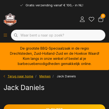
Gratis verzending vanaf € 100,- in NL!
0
De grootste BBQ-Speciaalzaak in de regio
Drechtsteden, Zuid-Holland-Zuid en de Hoekse Waard!
Kom langs in onze winkel of bestel al je
barbecuebenodigdheden gemakkelijk online.
Terug naar home
Merken
Jack Daniels
Jack Daniels