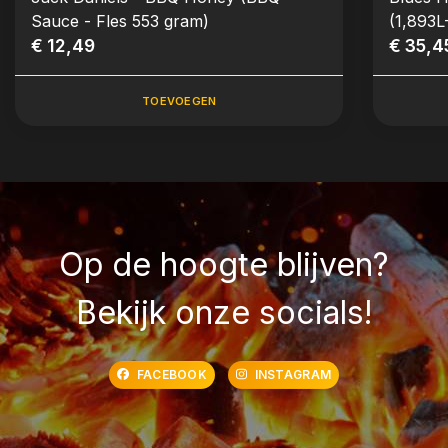
Sauce - Fles 553 gram)
(1,893L
€ 12,49
€ 35,4
TOEVOEGEN
Op de hoogte blijven?
Bekijk onze socials!
FACEBOOK
INSTAGRAM