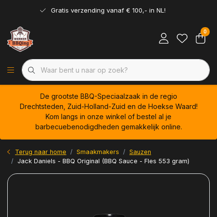
Gratis verzending vanaf € 100,- in NL!
0
De grootste BBQ-Speciaalzaak in de regio
Drechtsteden, Zuid-Holland-Zuid en de Hoekse Waard!
Kom langs in onze winkel of bestel al je
barbecuebenodigdheden gemakkelijk online.
Terug naar home
Smaakmakers
Sauzen
Jack Daniels - BBQ Original (BBQ Sauce - Fles 553 gram)