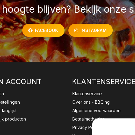
hoogte blijven? Bekijk onze s
FACEBOOK
INSTAGRAM
N ACCOUNT
KLANTENSERVIC
en
Klantenservice
estellingen
Over ons - BBQing
rlanglijst
Algemene voorwaarden
ijk producten
Betaalmethoden
Privacy Policy