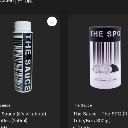
ducten
Lijst
Sauce
The Sauce
Sauce (it's all about) -
The Sauce - The SPG (R
pfles (250ml)
Tube/Buis 300gr)
,99
€ 17,99