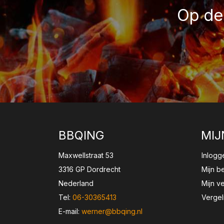
Op de 
BBQING
MIJ
Maxwellstraat 53
Inlogg
3316 GP Dordrecht
Mijn b
Nederland
Mijn ve
Tel:
06-30365413
Vergel
E-mail:
werner@bbqing.nl