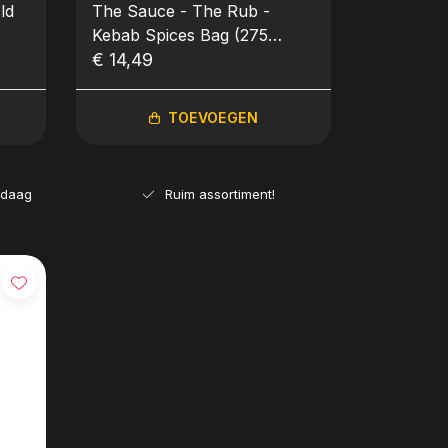
ld
The Sauce - The Rub -
Kebab Spices Bag (275
gram)
€ 14,49
TOEVOEGEN
ndaag
Ruim assortiment!