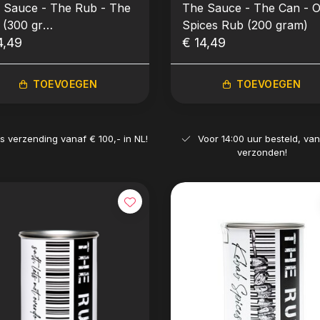
 Sauce - The Rub - The
The Sauce - The Can - O
 (300 gr
Spices Rub (200 gram)
ulverpakking)
4,49
€ 14,49
TOEVOEGEN
TOEVOEGEN
is verzending vanaf € 100,- in NL!
Voor 14:00 uur besteld, va
verzonden!