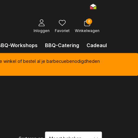
0
Inloggen
Favoriet
Winkelwagen
BBQ-Workshops
BBQ-Catering
Cadeaubonnen
Kl
e winkel of bestel al je barbecuebenodigdheden