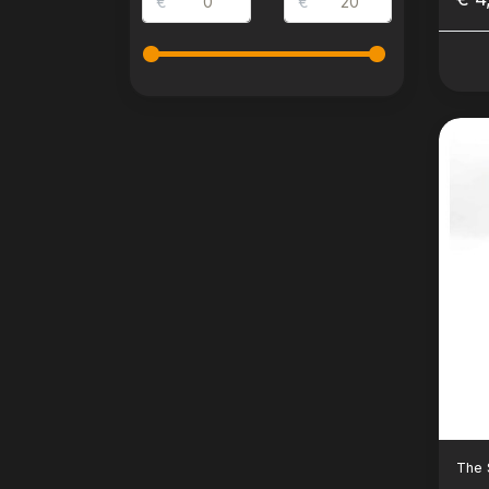
€
€
The 