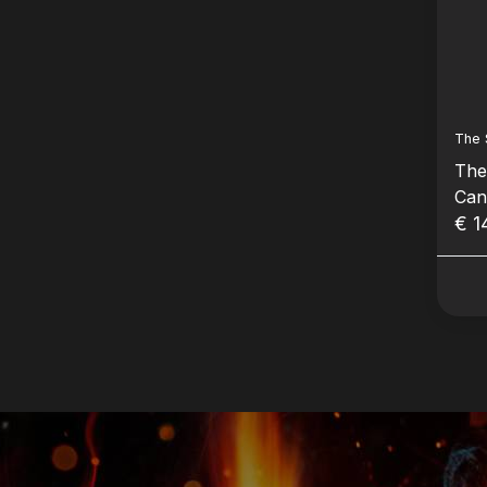
The 
The
Can
€ 1