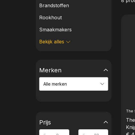
8 pro
Brandstoffen
Rookhout
Smaakmakers
Bekijk alles
Merken
The 
The 
Prijs
Knij
€ 4