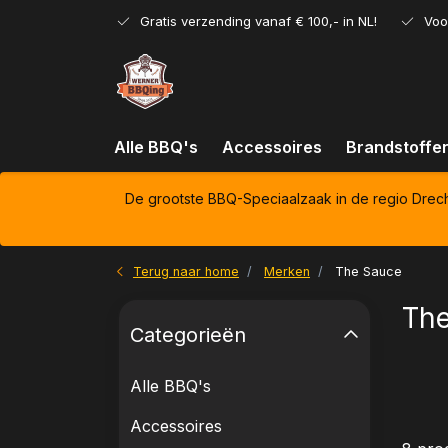
Gratis verzending vanaf € 100,- in NL!
Voo
Alle BBQ's
Accessoires
Brandstoffe
De grootste BBQ-Speciaalzaak in de regio Drec
Terug naar home
Merken
The Sauce
Th
Categorieën
Alle BBQ's
Accessoires