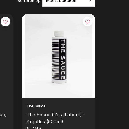
Sorteren op
The Sauce
ub,
The Sauce (it's all about) -
Knijpfles (500ml)
€ 7,99