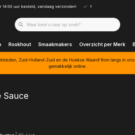
r 14:00 uur besteld, vandaag verzonden!
Ruim assortiment!
n
Rookhout
Smaakmakers
Overzicht per Merk
htsteden, Zuid-Holland-Zuid en de Hoekse Waard! Kom langs in onz
gemakkelijk online.
e Sauce