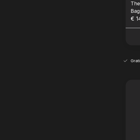
The
Bag
Nav
€ 1
Grat