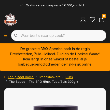
Gratis verzending vanaf € 100,- in NL!
0
De grootste BBQ-Speciaalzaak in de regio
Drechtsteden, Zuid-Holland-Zuid en de Hoekse Waard!
Kom langs in onze winkel of bestel al je
barbecuebenodigdheden gemakkelijk online.
Terug naar home
Smaakmakers
Rubs
The Sauce - The SPG (Rub, Tube/Buis 300gr)