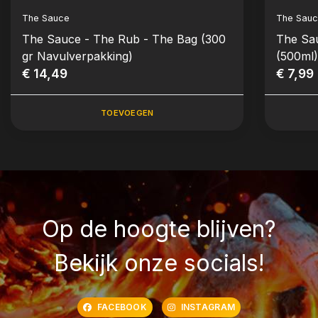
The Sauce
The Sau
The Sauce - The Rub - The Bag (300
The Sauc
gr Navulverpakking)
(500ml
€ 14,49
€ 7,99
TOEVOEGEN
Op de hoogte blijven?
Bekijk onze socials!
FACEBOOK
INSTAGRAM