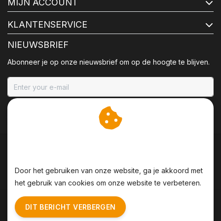
MIJN ACCOUNT
KLANTENSERVICE
NIEUWSBRIEF
Abonneer je op onze nieuwsbrief om op de hoogte te blijven.
ABONNEER
Wij slaan cookies op om
onze website te verbeteren.
Door het gebruiken van onze website, ga je akkoord met
het gebruik van cookies om onze website te verbeteren.
Algemene voorwaarden
|
Disclaimer
|
Privacy Policy
|
DIT BERICHT VERBERGEN
Sitemap
|
RSS Feed