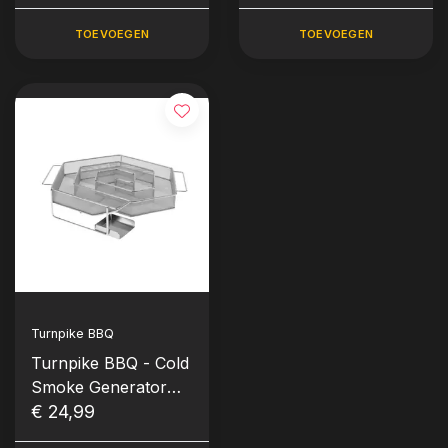
gram)
TOEVOEGEN
TOEVOEGEN
Turnpike BBQ
Turnpike BBQ - Cold
Smoke Generator
(CSG, materiaal
€ 24,99
RVS)