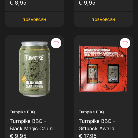
Seasoning (235
€ 8,95
Seasoning (235
€ 9,95
gram)
gram)
TOEVOEGEN
TOEVOEGEN
Turnpike BBQ
Turnpike BBQ
Turnpike BBQ -
Turnpike BBQ -
Black Magic Cajun
Giftpack Award
Seasoning (235
€ 9,95
Winning Flavours
€ 17,95