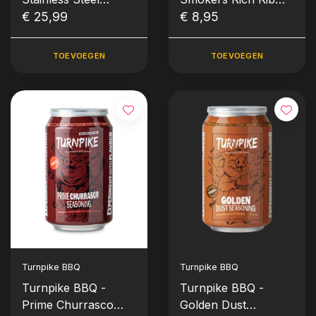
Marinade Injector Kit
€ 25,99
Rub (235 gram)
€ 8,95
(RVS, Set)
TOEVOEGEN
TOEVOEGEN
Turnpike BBQ
Turnpike BBQ
Turnpike BBQ -
Turnpike BBQ -
Prime Churrasco
Golden Dust