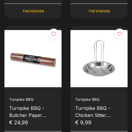
TOEVOEGEN
TOEVOEGEN
Turnpike BBQ
Turnpike BBQ
Turnpike BBQ -
Turnpike BBQ -
Butcher Paper
Chicken Sitter
(45,7cm x 30m)
€ 24,99
(Stainless Steel)
€ 9,99