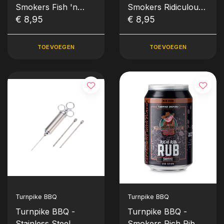
Smokers Fish 'n
Smokers Ridiculous
Seafood Rub (235
€ 8,95
Chicken Rub (235
€ 8,95
gram)
gram)
TOEVOEGEN
TOEVOEGEN
Turnpike BBQ
Turnpike BBQ
Turnpike BBQ -
Turnpike BBQ -
Stainless Steel
Smokers Rich Rib