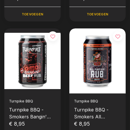
gram)
(Franky's Rub en
Classic Sauce)
TOEVOEGEN
TOEVOEGEN
Turnpike BBQ
Turnpike BBQ
Turnpike BBQ -
Turnpike BBQ -
Smokers Bangin'
Smokers All
Beef Rub (235 gram)
€ 8,95
Purpose Rub (235
€ 8,95