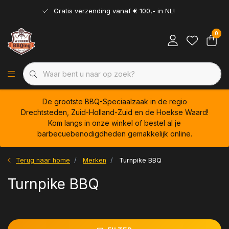
Gratis verzending vanaf € 100,- in NL!
0
De grootste BBQ-Speciaalzaak in de regio
Drechtsteden, Zuid-Holland-Zuid en de Hoekse Waard!
Kom langs in onze winkel of bestel al je
barbecuebenodigdheden gemakkelijk online.
Terug naar home
Merken
Turnpike BBQ
Turnpike BBQ