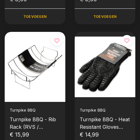
gram)
gram)
TOEVOEGEN
TOEVOEGEN
Turnpike BBQ
Turnpike BBQ
Turnpike BBQ - Rib
Turnpike BBQ - Heat
Rack (RVS /
Resistant Gloves
Stainless Steel)
€ 15,99
(Handschoenen)
€ 14,99