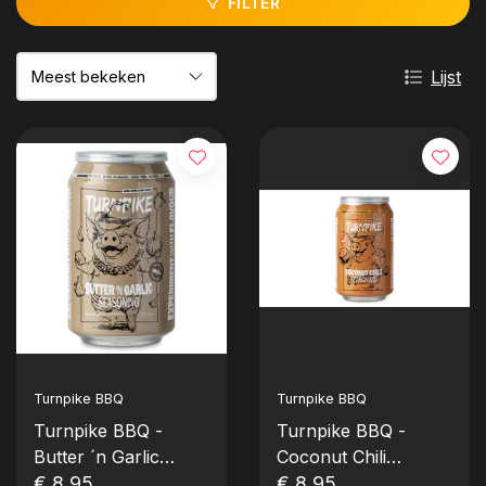
FILTER
Lijst
Turnpike BBQ
Turnpike BBQ
Turnpike BBQ -
Turnpike BBQ -
Butter ´n Garlic
Coconut Chili
Seasoning (235
€ 8,95
Seasoning (235
€ 8,95