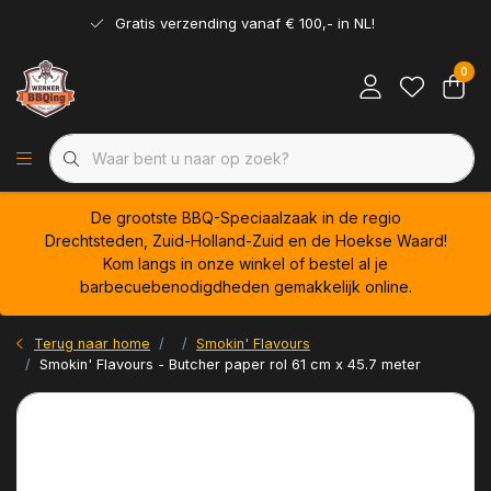
Gratis verzending vanaf € 100,- in NL!
0
De grootste BBQ-Speciaalzaak in de regio
Drechtsteden, Zuid-Holland-Zuid en de Hoekse Waard!
Kom langs in onze winkel of bestel al je
barbecuebenodigdheden gemakkelijk online.
Terug naar home
Smokin' Flavours
Smokin' Flavours - Butcher paper rol 61 cm x 45.7 meter