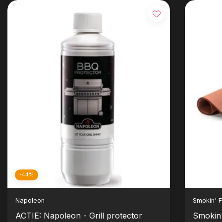
-44%
Napoleon
Smokin' F
ACTIE: Napoleon - Grill protector
Smokin'