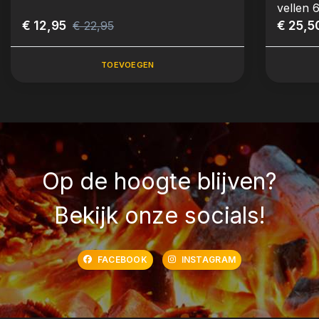
vellen 
€ 12,95
€ 25,5
€ 22,95
TOEVOEGEN
Op de hoogte blijven?
Bekijk onze socials!
FACEBOOK
INSTAGRAM