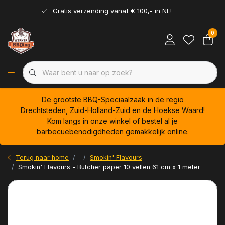
Gratis verzending vanaf € 100,- in NL!
0
De grootste BBQ-Speciaalzaak in de regio
Drechtsteden, Zuid-Holland-Zuid en de Hoekse Waard!
Kom langs in onze winkel of bestel al je
barbecuebenodigdheden gemakkelijk online.
Terug naar home
Smokin' Flavours
Smokin' Flavours - Butcher paper 10 vellen 61 cm x 1 meter