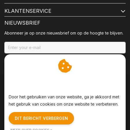
KLANTENSERVICE
NIEUWSBRIEF
Abonneer je op onze nieuwsbrief om op de hoogte te blijven.
ABONNEER
Wij slaan cookies op om
onze website te verbeteren.
Door het gebruiken van onze website, ga je akkoord met
het gebruik van cookies om onze website te verbeteren.
Algemene voorwaarden
|
Disclaimer
|
Privacy Policy
|
DIT BERICHT VERBERGEN
Sitemap
|
RSS Feed