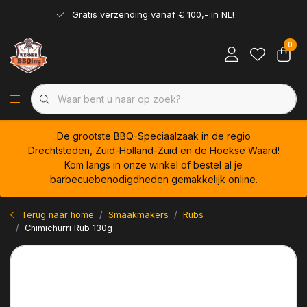
Gratis verzending vanaf € 100,- in NL!
0
De grootste BBQ-Speciaalzaak in de regio
Drechtsteden, Zuid-Holland-Zuid en de Hoekse Waard!
Kom langs in onze winkel of bestel al je
barbecuebenodigdheden gemakkelijk online.
Terug naar home
Smaakmakers
Rubs
Chimichurri Rub 130g