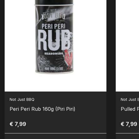
Not Just BBQ
Not Just
Peri Peri Rub 160g (Piri Piri)
Pulled 
€ 7,99
€ 7,99