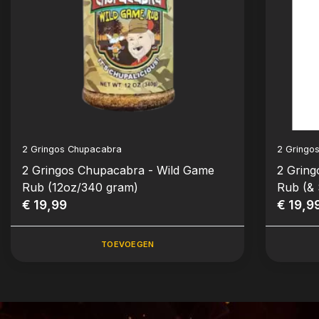
2 Gringos Chupacabra
2 Gringo
2 Gringos Chupacabra - Wild Game
2 Gring
Rub (12oz/340 gram)
Rub (& 
€ 19,99
€ 19,9
TOEVOEGEN