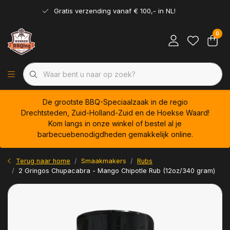
Gratis verzending vanaf € 100,- in NL!
0
De grootste BBQ-Speciaalzaak in de regio
Drechtsteden, Zuid-Holland-Zuid en de Hoekse Waard!
Kom langs in onze winkel of bestel al je
barbecuebenodigdheden gemakkelijk online.
Terug naar home
Smaakmakers
Rubs
2 Gringos Chupacabra - Mango Chipotle Rub (12oz/340 gram)