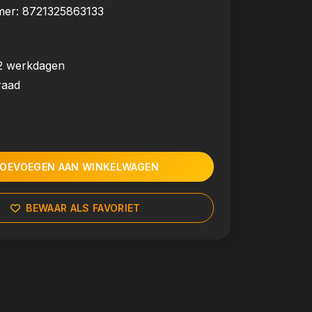
mer:
8721325863133
2 werkdagen
raad
OEVOEGEN AAN WINKELWAGEN
BEWAAR ALS FAVORIET