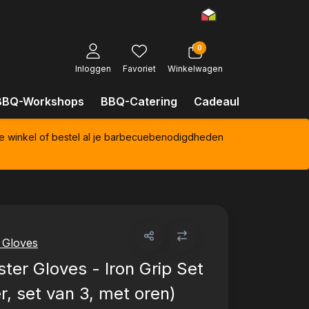
0
Inloggen
Favoriet
Winkelwagen
BBQ-Workshops
BBQ-Catering
Cadeaubonnen
Kl
e winkel of bestel al je barbecuebenodigdheden
r Gloves
ster Gloves - Iron Grip Set
er, set van 3, met oren)