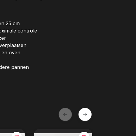
0 en 25 cm
aximale controle
zer
 verplaatsen
o en oven
erdere pannen