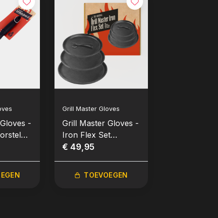
oves
Grill Master Gloves
Grill Master Gl
 Gloves -
Grill Master Gloves -
Grill Master 
orstel
Iron Flex Set
Oil Spray (Ol
(Gietijzer, set van 3,
€ 49,95
spray)
€ 6,95
los handvat)
OEGEN
TOEVOEGEN
TOEVO