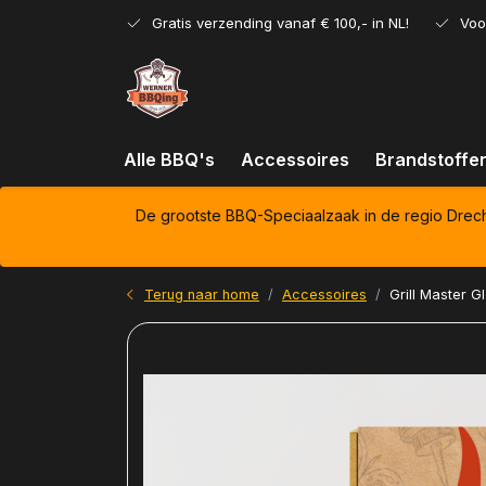
Gratis verzending vanaf € 100,- in NL!
Voo
Alle BBQ's
Accessoires
Brandstoffe
De grootste BBQ-Speciaalzaak in de regio Drec
Terug naar home
Accessoires
Grill Master Gl