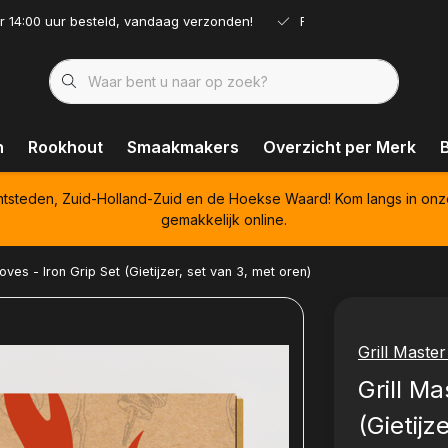
r 14:00 uur besteld, vandaag verzonden!
Ruim assortiment!
n
Rookhout
Smaakmakers
Overzicht per Merk
htsteden, Zuid-Holland-Zuid en de Hoekse Waard! Kom langs in onz
gemakkelijk online.
oves - Iron Grip Set (Gietijzer, set van 3, met oren)
Grill Maste
Grill Ma
(Gietijz