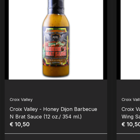
Croix Valley
Croix Val
Croix Valley - Honey Dijon Barbecue
Croix V
N Brat Sauce (12 oz./ 354 ml.)
Wing Sa
€ 10,50
€ 10,5