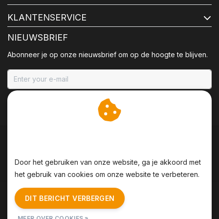
KLANTENSERVICE
NIEUWSBRIEF
Abonneer je op onze nieuwsbrief om op de hoogte te blijven.
ABONNEER
Wij slaan cookies op om
onze website te verbeteren.
Door het gebruiken van onze website, ga je akkoord met
het gebruik van cookies om onze website te verbeteren.
Algemene voorwaarden
|
Disclaimer
|
Privacy Policy
|
DIT BERICHT VERBERGEN
Sitemap
|
RSS Feed
MEER OVER COOKIES »