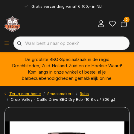
Gratis verzending vanaf € 100,- in NL!
0
De grootste BBQ-Speciaalzaak in de regio
Drechtsteden, Zuid-Holland-Zuid en de Hoekse Waard!
Kom langs in onze winkel of bestel al je
barbecuebenodigdheden gemakkelijk online.
Terug naar home
Smaakmakers
Rubs
Croix Valley - Cattle Drive BBQ Dry Rub (10,8 oz./ 306 g.)