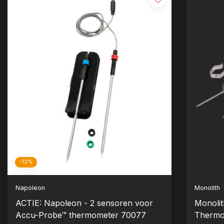
-12%
Napoleon
Monolith
ACTIE: Napoleon - 2 sensoren voor
Monolit
Accu-Probe™ thermometer 70077
Thermo