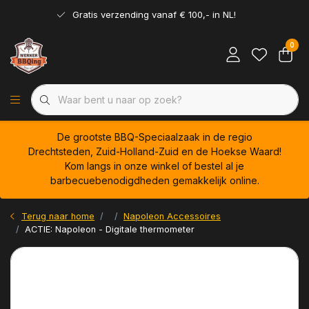
Gratis verzending vanaf € 100,- in NL!
0
De grootste BBQ-Speciaalzaak in de regio
Drechtsteden, Zuid-Holland-Zuid en de Hoekse Waard!
Kom langs in onze winkel of bestel al je
barbecuebenodigdheden gemakkelijk online.
Terug naar home
Napoleon Accessoires
ACTIE: Napoleon - Digitale thermometer